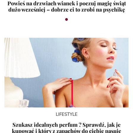
Powieś na drzwiach wianek i poczuj magię świąt
dużo wcześniej – dobrze ci to zrobi na psychikę
LIFESTYLE
Szukasz idealnych perfum ? Sprawdź, jak je
kupować i który z zapachów do ciebie pasuje