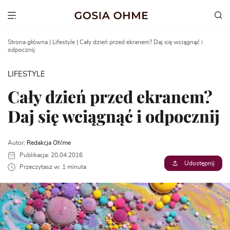
Go
to
Show menu
content
Strona główna
|
Lifestyle
|
Cały dzień przed ekranem? Daj się wciągnąć i
odpocznij
LIFESTYLE
Cały dzień przed ekranem?
Daj się wciągnąć i odpocznij
Autor:
Redakcja Oh!me
Publikacja: 20.04.2016
Udostępnij
Przeczytasz w: 1 minuta