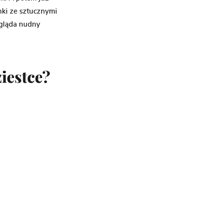
nki ze sztucznymi
ygląda nudny
iestce?