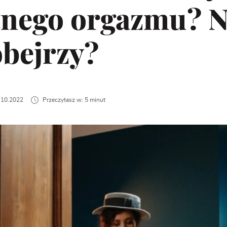
nego orgazmu? Ni
obejrzy?
7.10.2022
Przeczytasz w: 5 minut