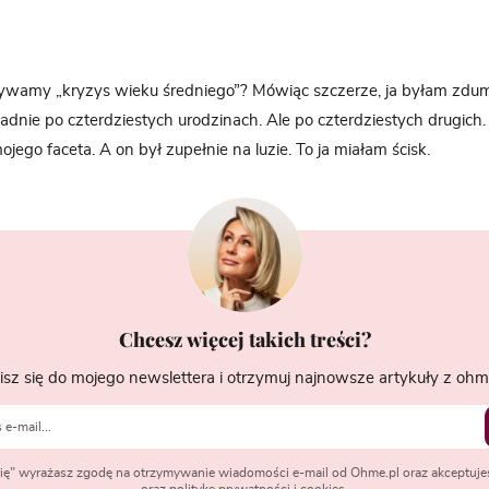
ywamy „kryzys wieku średniego”? Mówiąc szczerze, ja byłam zdum
adnie po czterdziestych urodzinach. Ale po czterdziestych drugich. 
ego faceta. A on był zupełnie na luzie. To ja miałam ścisk.
Chcesz więcej takich treści?
isz się do mojego newslettera i otrzymuj najnowsze artykuły z ohme
 się" wyrażasz zgodę na otrzymywanie wiadomości e-mail od Ohme.pl oraz akceptuje