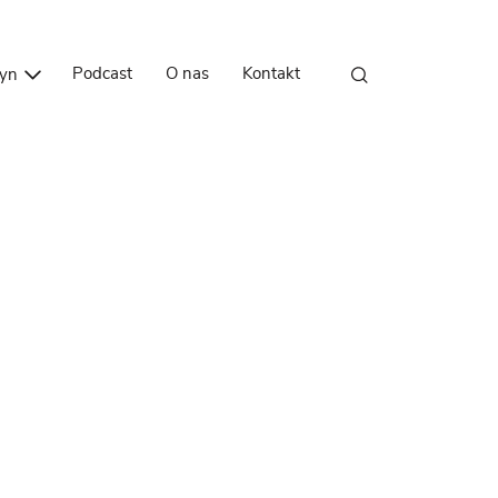
Przejdź do treści
Podcast
O nas
Kontakt
zyn