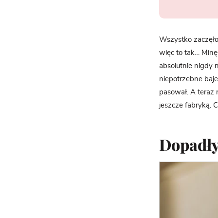
Wszystko zaczęło 
więc to tak… Minęł
absolutnie nigdy 
niepotrzebne baj
pasował. A teraz 
jeszcze fabryką. 
Dopadły 