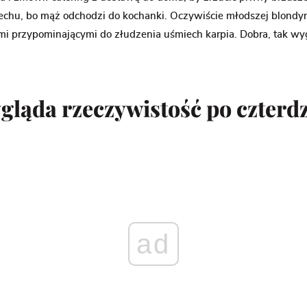
miechu, bo mąż odchodzi do kochanki. Oczywiście młodszej blondy
ami przypominającymi do złudzenia uśmiech karpia. Dobra, tak w
gląda rzeczywistość po czterdz
ad