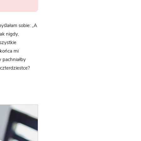
yślałam sobie: „A
ak nigdy,
szystkie
 końca mi
y pachniałby
 czterdziestce?