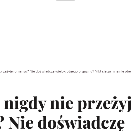
ie przeżyję romansu? Nie doświadczę wielokrotnego orgazmu? Nikt się za mną nie obe
ż nigdy nie przeży
 Nie doświadczę