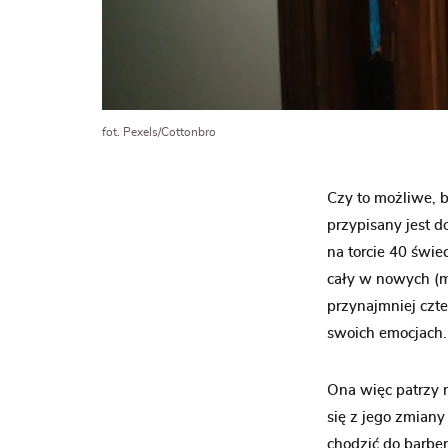
fot. Pexels/Cottonbro
Czy to możliwe, 
przypisany jest 
na torcie 40 świ
cały w nowych (mł
przynajmniej czt
swoich emocjach. 
Ona więc patrzy 
się z jego zmiany
chodzić do barbe