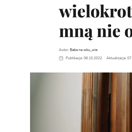
wielokrot
mną nie 
Autor:
Baba na wku_wie
Publikacja: 06.10.2022
Aktualizacja: 0