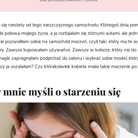
oraz politykę prywatności i cookies.
się niestety od tego nieszczęsnego samochodu. Któregoś dnia pom
a połowa mojego życia, a ja rozbijałam się różnymi autami, ale jedn
nie pozwoliłam sobie na samochód marzeń, czyli taki, który ma te w
ery. Zawsze kupowałam używańce. Zawsze w kolorze, który nie do
nagle zapragnęłam podjechać do salonu i wybrać sobie model, któr
Czy ja oszalałam? Czy którakolwiek kobieta miała takie marzenie po
mnie myśli o starzeniu się