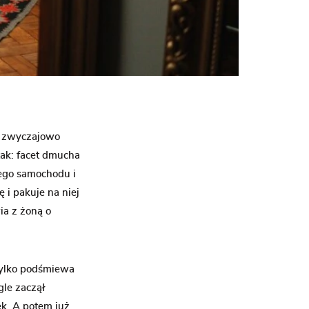
eż zwyczajowo
ak: facet dmucha
wego samochodu i
 i pakuje na niej
ia z żoną o
tylko podśmiewa
gle zaczął
ek. A potem już