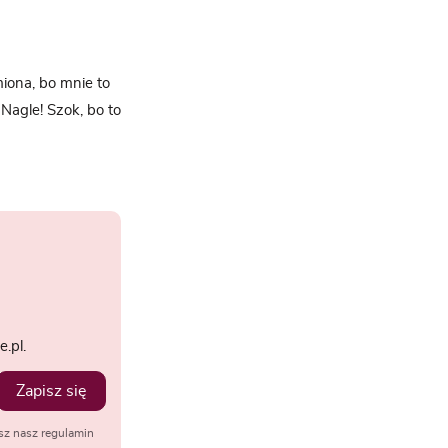
iona, bo mnie to
Nagle! Szok, bo to
.pl.
Zapisz się
sz nasz regulamin