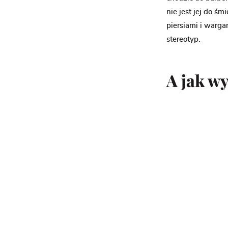
nie jest jej do ś
piersiami i warg
stereotyp.
A jak wy