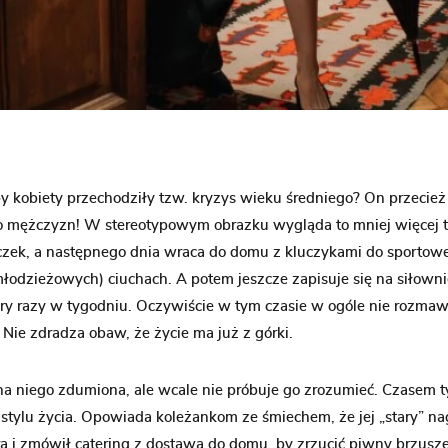
by kobiety przechodziły tzw. kryzys wieku średniego? On przeci
do mężczyzn! W stereotypowym obrazku wygląda to mniej więcej t
eczek, a następnego dnia wraca do domu z kluczykami do sporto
odzieżowych) ciuchach. A potem jeszcze zapisuje się na siłownię
ery razy w tygodniu. Oczywiście w tym czasie w ogóle nie rozmaw
Nie zdradza obaw, że życie ma już z górki.
na niego zdumiona, ale wcale nie próbuje go zrozumieć. Czasem 
 stylu życia. Opowiada koleżankom ze śmiechem, że jej „stary” na
ra i zmówił catering z dostawą do domu, by zrzucić piwny brzusz