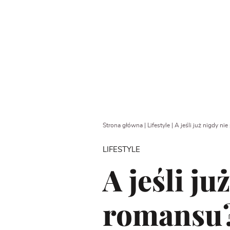
Strona główna
|
Lifestyle
|
A jeśli już nigdy n
LIFESTYLE
A jeśli ju
romansu?