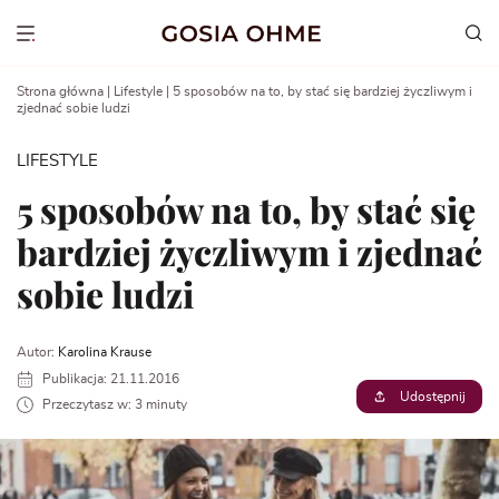
Go
to
Show menu
content
Strona główna
|
Lifestyle
|
5 sposobów na to, by stać się bardziej życzliwym i
zjednać sobie ludzi
LIFESTYLE
5 sposobów na to, by stać się
bardziej życzliwym i zjednać
sobie ludzi
Autor:
Karolina Krause
Publikacja: 21.11.2016
Udostępnij
Przeczytasz w: 3 minuty