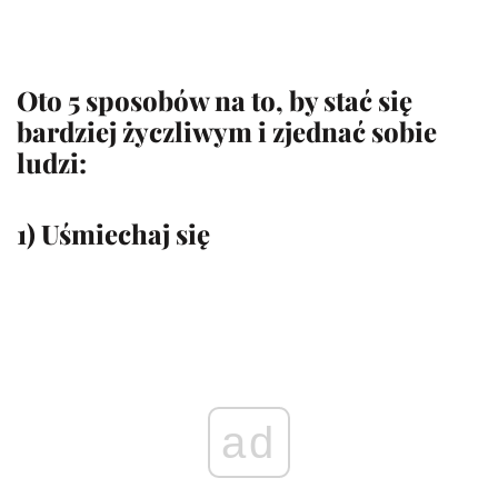
Oto 5 sposobów na to, by stać się
bardziej życzliwym i zjednać sobie
ludzi:
1) Uśmiechaj się
ad