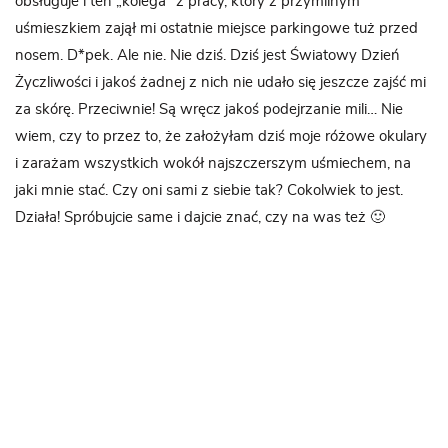
obsługuje i ten „kolega” z pracy, który z przymilnym
uśmieszkiem zajął mi ostatnie miejsce parkingowe tuż przed
nosem. D*pek. Ale nie. Nie dziś. Dziś jest Światowy Dzień
Życzliwości i jakoś żadnej z nich nie udało się jeszcze zajść mi
za skórę. Przeciwnie! Są wręcz jakoś podejrzanie mili… Nie
wiem, czy to przez to, że założyłam dziś moje różowe okulary
i zarażam wszystkich wokół najszczerszym uśmiechem, na
jaki mnie stać. Czy oni sami z siebie tak? Cokolwiek to jest.
Działa! Spróbujcie same i dajcie znać, czy na was też 🙂