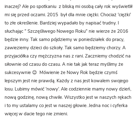
inaczej? Ale po spotkaniu z bliską mi osobą cały rok wyświetlił
mi się przed oczami. 2015 był dla mnie ciężki. Chociaż 'ciężki’
to złe określenie. Bardziej wypadało by napisać trudny. I
słuchając ” Szczęśliwego Nowego Roku” nie wierze że 2016
będzie inny. Tak samo pójdziemy w poniedziałek do pracy,
zawieziemy dzieci do szkoły. Tak samo będziemy chorzy. A
przyjaciółka czy mężczyzna nas z rani. Zaczniemy chodzić na
siłownie od czasu do czasu. A nie tak jak teraz myślimy że
sukcesywnie 😉 Mówienie że Nowy Rok będzie czymś
lepszym jest nie prawdą. Każdy z nas jest kowalem swojego
losu. Lubimy mówić 'nowy’. Ale codziennie mamy nowy dzień,
nową godzinę, nową chwile. Wszystko jest w naszych rękach
i to my ustalamy co jest w naszej głowie. Jedna noc i cyferka
więcej w dacie tego nie zmieni.