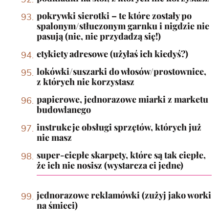
pokrywki sierotki – te które zostały po
spalonym/stłuczonym garnku i nigdzie nie
pasują (nie, nie przydadzą się!)
etykiety adresowe (użyłaś ich kiedyś?)
lokówki/suszarki do włosów/prostownice,
z których nie korzystasz
papierowe, jednorazowe miarki z marketu
budowlanego
instrukcje obsługi sprzętów, których już
nie masz
super-ciepłe skarpety, które są tak ciepłe,
że ich nie nosisz (wystarcza ci jedne)
jednorazowe reklamówki (zużyj jako worki
na śmieci)