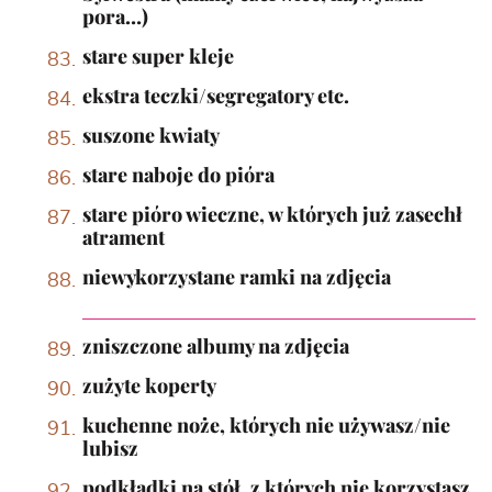
pora…)
stare super kleje
ekstra teczki/segregatory etc.
suszone kwiaty
stare naboje do pióra
stare pióro wieczne, w których już zasechł
atrament
niewykorzystane ramki na zdjęcia
zniszczone albumy na zdjęcia
zużyte koperty
kuchenne noże, których nie używasz/nie
lubisz
podkładki na stół, z których nie korzystasz