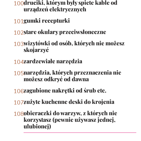
druciki, którym były spiete kable od
urządzeń elektrycznych
gumki recepturki
stare okulary przeciwsłoneczne
wizytówki od osób, których nie możesz
skojarzyć
zardzewiałe narzędzia
narzędzia, których przeznaczenia nie
możesz odkryć od dawna
zagubione nakrętki od śrub etc.
zużyte kuchenne deski do krojenia
obieraczki do warzyw, z których nie
korzystasz (pewnie używasz jednej,
ulubionej)