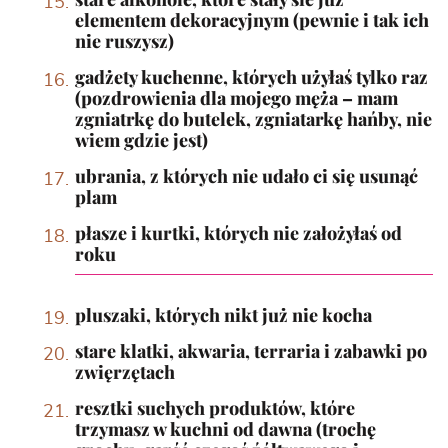
elementem dekoracyjnym (pewnie i tak ich
nie ruszysz)
gadżety kuchenne, których użyłaś tylko raz
(pozdrowienia dla mojego męża – mam
zgniatrkę do butelek, zgniatarkę hańby, nie
wiem gdzie jest)
ubrania, z których nie udało ci się usunąć
plam
płasze i kurtki, których nie założyłaś od
roku
pluszaki, których nikt już nie kocha
stare klatki, akwaria, terraria i zabawki po
zwięrzętach
resztki suchych produktów, które
trzymasz w kuchni od dawna (trochę