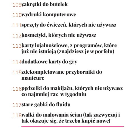
zakrętki do butelek
wydruki komputerowe
sprzęty do ćwiczeń, których nie używasz
kosmetyki, których nie używasz
karty lojalnościowe, z programów, które
już nie istnieją (znajdziesz je w porfelu)
dodatkowe karty do gry
zdekompletowane przyborniki do
manicure
pędzelki do makijażu, których nie używasz
co najmniej raz w tygodniu
stare gąbki do fluidu
wałki do malowania ścian (tak zazwyczaj i
tak okazuje się, że trzeba kupić nowe)