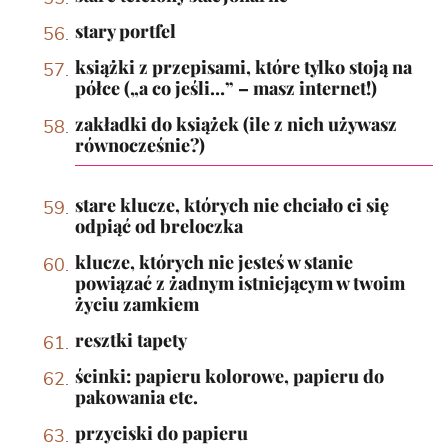
stary portfel
książki z przepisami, które tylko stoją na
półce („a co jeśli…” – masz internet!)
zakładki do książek (ile z nich używasz
równocześnie?)
stare klucze, których nie chciało ci się
odpiąć od breloczka
klucze, których nie jesteś w stanie
powiązać z żadnym istniejącym w twoim
życiu zamkiem
resztki tapety
ścinki: papieru kolorowe, papieru do
pakowania etc.
przyciski do papieru