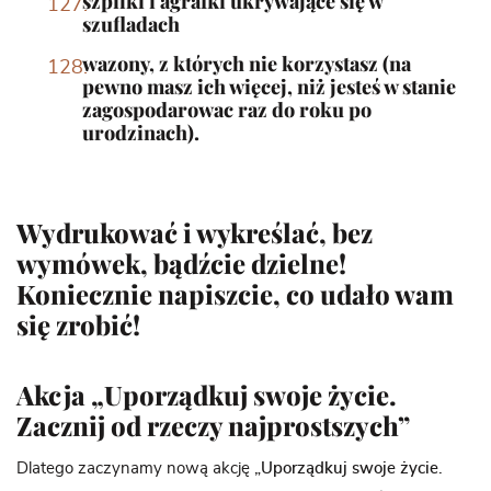
szpilki i agrafki ukrywające się w
szufladach
wazony, z których nie korzystasz (na
pewno masz ich więcej, niż jesteś w stanie
zagospodarowac raz do roku po
urodzinach).
Wydrukować i wykreślać, bez
wymówek, bądźcie dzielne!
Koniecznie napiszcie, co udało wam
się zrobić!
Akcja „Uporządkuj swoje życie.
Zacznij od rzeczy najprostszych”
Dlatego zaczynamy nową akcję
„Uporządkuj swoje życie.