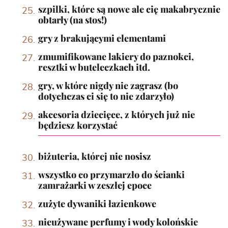
szpilki, które są nowe ale cię makabrycznie
obtarły (na stos!)
gry z brakującymi elementami
zmumifikowane lakiery do paznokci,
resztki w buteleczkach itd.
gry, w które nigdy nie zagrasz (bo
dotychczas ci się to nie zdarzyło)
akcesoria dziecięce, z których już nie
będziesz korzystać
biżuteria, której nie nosisz
wszystko co przymarzło do ścianki
zamrażarki w zeszłej epoce
zużyte dywaniki łazienkowe
nieużywane perfumy i wody kolońskie