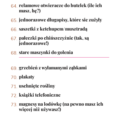
relamowe otwieracze do butelek (ile ich
masz, hę?)
jednorazowe długopisy, które sie zużyły
saszetki z ketchupem/musztradą
pałeczki po chińszczyźnie (tak, są
jednorazowe!)
stare maszynki do golenia
grzebień z wyłamanymi ząbkami
plakaty
uschnięte rośliny
książki telefoniczne
magnesy na lodówkę (na pewno masz ich
więcej niż używasz!)