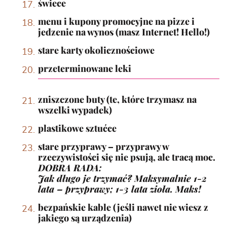
świece
menu i kupony promocyjne na pizze i
jedzenie na wynos (masz Internet! Hello!)
stare karty okolicznościowe
przeterminowane leki
zniszczone buty (te, które trzymasz na
wszelki wypadek)
plastikowe sztućce
stare przyprawy – przyprawy w
rzeczywistości się nie psują, ale tracą moc.
DOBRA RADA:
Jak długo je trzymać? Maksymalnie 1-2
lata – przyprawy; 1-3 lata zioła. Maks!
bezpańskie kable (jeśli nawet nie wiesz z
jakiego są urządzenia)