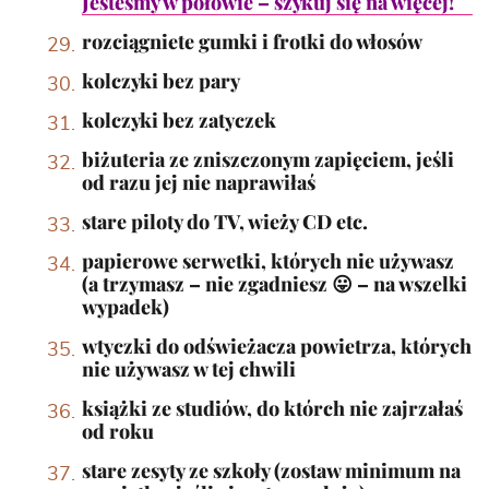
Jesteśmy w połowie – szykuj się na więcej!
rozciągniete gumki i frotki do włosów
kolczyki bez pary
kolczyki bez zatyczek
biżuteria ze zniszczonym zapięciem, jeśli
od razu jej nie naprawiłaś
stare piloty do TV, wieży CD etc.
papierowe serwetki, których nie używasz
(a trzymasz – nie zgadniesz 😛 – na wszelki
wypadek)
wtyczki do odświeżacza powietrza, których
nie używasz w tej chwili
książki ze studiów, do którch nie zajrzałaś
od roku
stare zesyty ze szkoły (zostaw minimum na