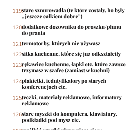
stare sznurowadła (te które zostały, bo były
„jeszcze całkiem dobre”)
dodatkowe dozowniku do proszku/płunu
do prania
termotorby, których nie używasz
sitka kuchenne, które się juz odkształciły
rękawice kuchenne, łapki etc. które zawsze
trzymasz w szafce (zamiast w kuchni)
plakietki, iedntyfikatory po starych
konferencjach etc.
teczki, materiały reklamowe, informatory
reklamowe
stare myszki do komputera, klawiatury,
podkładki pod mysz etc.