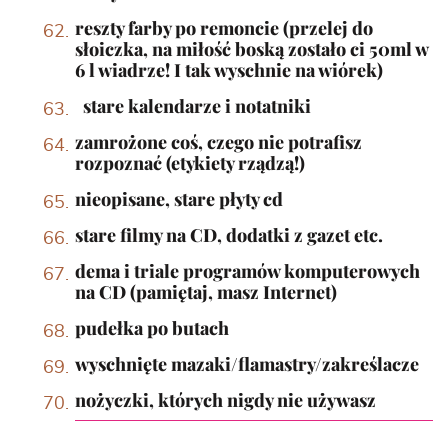
reszty farby po remoncie (przelej do
słoiczka, na miłość boską zostało ci 50ml w
6 l wiadrze! I tak wyschnie na wiórek)
stare kalendarze i notatniki
zamrożone coś, czego nie potrafisz
rozpoznać (etykiety rządzą!)
nieopisane, stare płyty cd
stare filmy na CD, dodatki z gazet etc.
dema i triale programów komputerowych
na CD (pamiętaj, masz Internet)
pudełka po butach
wyschnięte mazaki/flamastry/zakreślacze
nożyczki, których nigdy nie używasz