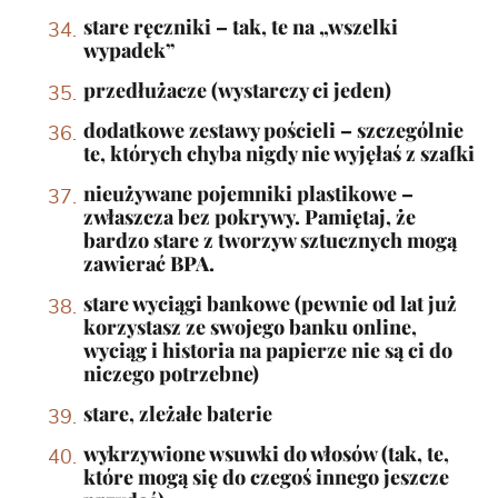
stare ręczniki – tak, te na „wszelki
wypadek”
przedłużacze (wystarczy ci jeden)
dodatkowe zestawy pościeli – szczególnie
te, których chyba nigdy nie wyjęłaś z szafki
nieużywane pojemniki plastikowe –
zwłaszcza bez pokrywy. Pamiętaj, że
bardzo stare z tworzyw sztucznych mogą
zawierać BPA.
stare wyciągi bankowe (pewnie od lat już
korzystasz ze swojego banku online,
wyciąg i historia na papierze nie są ci do
niczego potrzebne)
stare, zleżałe baterie
wykrzywione wsuwki do włosów (tak, te,
które mogą się do czegoś innego jeszcze