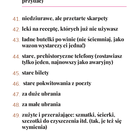
przydać)
niedziurawe, ale przetarte skarpety
leki na receptę, których już nie używasz
ładne butelki po winie (nie ściemniaj, jako
wazon wystarczy ci jedna!)
stare, prehistoryczne telefony (zostawiasz
tylko jeden, najnowszy jako awaryjny)
stare bilety
​​ stare pokwitowania z poczty
za duże ubrania
za małe ubrania
zużyte i przerażające: szmatki, ścierki,
szczotki do czyszczenia itd. (tak, je też się
wymienia)