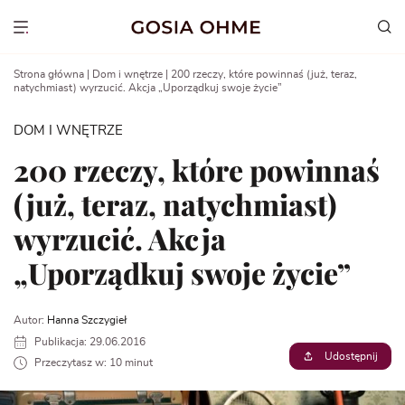
Go
to
Show menu
content
Strona główna
|
Dom i wnętrze
|
200 rzeczy, które powinnaś (już, teraz,
natychmiast) wyrzucić. Akcja „Uporządkuj swoje życie”
DOM I WNĘTRZE
200 rzeczy, które powinnaś
(już, teraz, natychmiast)
wyrzucić. Akcja
„Uporządkuj swoje życie”
Autor:
Hanna Szczygieł
Publikacja: 29.06.2016
Udostępnij
Przeczytasz w: 10 minut