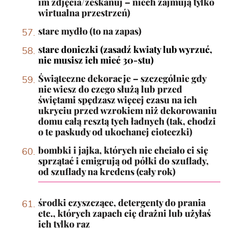
im zdjęcia/zeskanuj – niech zajmują tylko
wirtualna przestrzeń)
stare mydło (to na zapas)
s
tare doniczki (zasadź kwiaty lub wyrzuć,
nie musisz ich mieć 30-stu)
Świąteczne dekoracje – szczególnie gdy
nie wiesz do czego służą lub przed
świętami spędzasz więcej czasu na ich
ukryciu przed wzrokiem niż dekorowaniu
domu całą resztą tych ładnych (tak, chodzi
o te paskudy od ukochanej cioteczki)
bombki i jajka, których nie chciało ci się
sprzątać i emigrują od półki do szuflady,
od szuflady na kredens (cały rok)
środki czyszczące, detergenty do prania
etc., których zapach cię drażni lub użyłaś
ich tylko raz