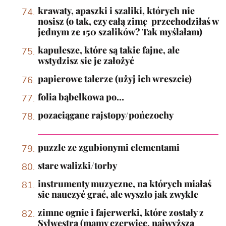
krawaty, apaszki i szaliki, których nie
nosisz (o tak, czy całą zimę przechodziłaś w
jednym ze 150 szalików? Tak myślałam)
kapulesze, które są takie fajne, ale
wstydzisz sie je założyć
papierowe talerze (użyj ich wreszcie)
folia bąbelkowa po…
pozaciągane rajstopy/pończochy
puzzle ze zgubionymi elementami
stare walizki/torby
instrumenty muzyczne, na których miałaś
sie nauczyć grać, ale wyszło jak zwykle
zimne ognie i fajerwerki, które zostały z
Sylwestra (mamy czerwiec, najwyższa