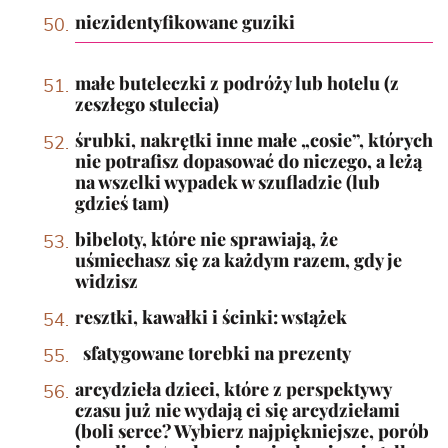
niezidentyfikowane guziki
małe buteleczki z podróży lub hotelu (z
zeszłego stulecia)
śrubki, nakrętki inne małe „cosie”, których
nie potrafisz dopasować do niczego, a leżą
na wszelki wypadek w szufladzie (lub
gdzieś tam)
bibeloty, które nie sprawiają, że
uśmiechasz się za każdym razem, gdy je
widzisz
resztki, kawałki i ścinki: wstążek
sfatygowane torebki na prezenty
arcydzieła dzieci, które z perspektywy
czasu już nie wydają ci się arcydziełami
(boli serce? Wybierz najpiękniejsze, porób