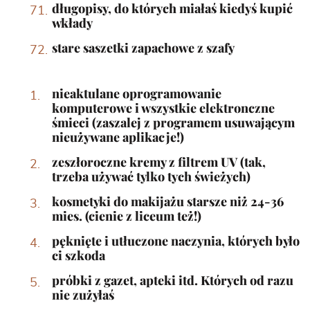
długopisy, do których miałaś kiedyś kupić
wkłady
stare saszetki zapachowe z szafy
nieaktulane oprogramowanie
komputerowe i wszystkie elektronczne
śmieci (zaszalej z programem usuwającym
nieużywane aplikacje!)
zeszłoroczne kremy z filtrem UV (tak,
trzeba używać tylko tych świeżych)
kosmetyki do makijażu starsze niż 24-36
mies. (cienie z liceum też!)
pęknięte i utłuczone naczynia, których było
ci szkoda
próbki z gazet, apteki itd. Których od razu
nie zużyłaś