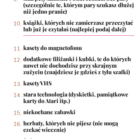
(szczególnie te, którym pary szukasz dłużej
niż jedno pranie)
książki, których nie zamierzasz przeczytać
lub już je czytałaś (najlepiej podaj dalej)
kasety do magnetofonu
dodatkowe filiżanki i kubki, te do których
nawet nie dochodzisz przy skrajnym
zużyciu (znajdziesz je gdzieś z tyłu szafki)
kasety VHS
stara technologia (dyskietki, pamiątkowe
karty do Atari itp.)
niekochane zabawki
herbaty, których nie pijesz (nie mogą
czekać wiecznie)