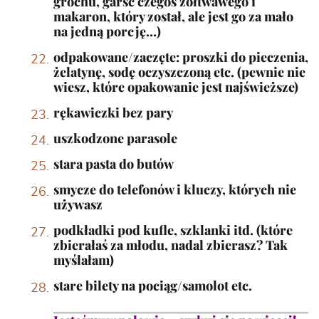
grochu, garść czegoś źółtwawego i
makaron, który został, ale jest go za mało
na jedną porcję…)
odpakowane/zaczęte: proszki do pieczenia,
żelatynę, sodę oczyszczoną etc. (pewnie nie
wiesz, które opakowanie jest najświeższe)
rękawiczki bez pary
uszkodzone parasole
stara pasta do butów
smycze do telefonów i kluczy, których nie
używasz
podkładki pod kufle, szklanki itd. (które
zbierałaś za młodu, nadal zbierasz? Tak
myślałam)
stare bilety na pociąg/samolot etc.