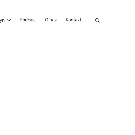
Przejdź do treści
Podcast
O nas
Kontakt
zyn