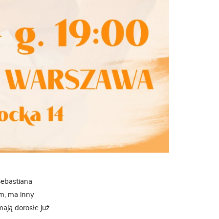
Sebastiana
ym, ma inny
ają dorosłe już