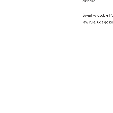
dziecko.
Świat w osobie Po
lawiruje, udając k