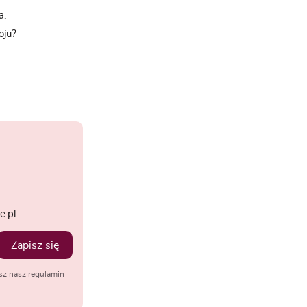
a.
oju?
.pl.
Zapisz się
sz nasz regulamin