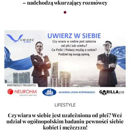
– nadchodzą wkurzający rozmówcy
LIFESTYLE
Czy wiara w siebie jest uzależniona od płci? Weź
udział w ogólnopolskim badaniu pewności siebie
kobiet i mężczyzn!