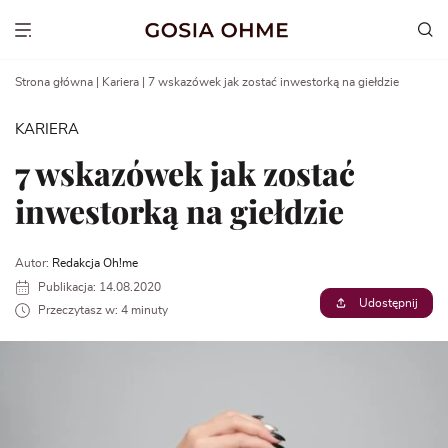
Go
to
Show menu
content
Strona główna
|
Kariera
|
7 wskazówek jak zostać inwestorką na giełdzie
KARIERA
7 wskazówek jak zostać
inwestorką na giełdzie
Autor:
Redakcja Oh!me
Publikacja: 14.08.2020
Udostępnij
Przeczytasz w: 4 minuty