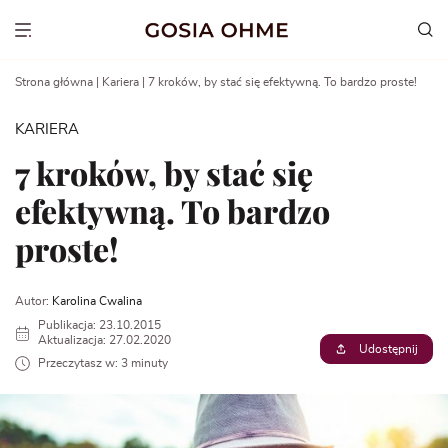
Go
to
Show menu
content
Strona główna
|
Kariera
|
7 kroków, by stać się efektywną. To bardzo proste!
KARIERA
7 kroków, by stać się
efektywną. To bardzo
proste!
Autor:
Karolina Cwalina
Publikacja: 23.10.2015
Aktualizacja: 27.02.2020
Udostępnij
Przeczytasz w: 3 minuty