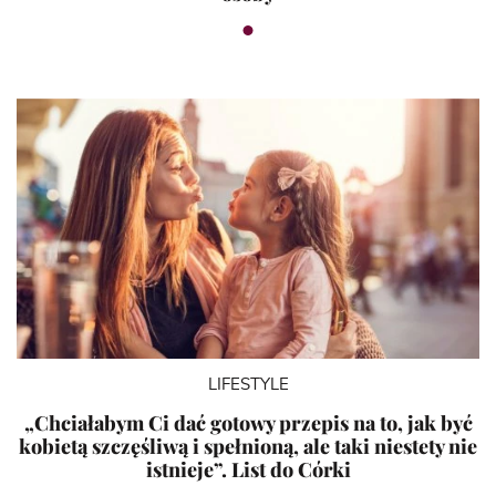
LIFESTYLE
„Chciałabym Ci dać gotowy przepis na to, jak być
kobietą szczęśliwą i spełnioną, ale taki niestety nie
istnieje”. List do Córki