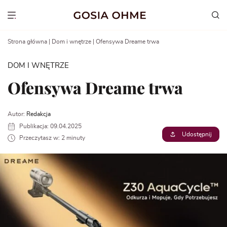
Go
to
Show menu
content
Strona główna
|
Dom i wnętrze
|
Ofensywa Dreame trwa
DOM I WNĘTRZE
Ofensywa Dreame trwa
Autor:
Redakcja
Publikacja: 09.04.2025
Udostępnij
Przeczytasz w: 2 minuty