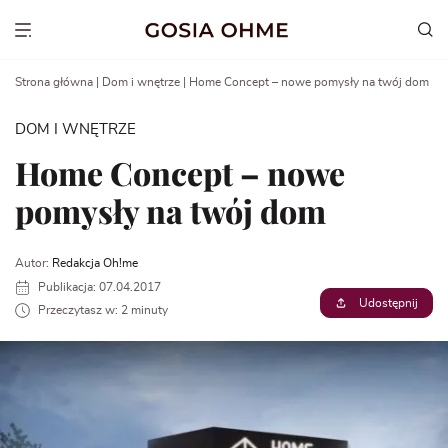
Go
to
Show menu
content
Strona główna
|
Dom i wnętrze
|
Home Concept – nowe pomysły na twój dom
DOM I WNĘTRZE
Home Concept – nowe
pomysły na twój dom
Autor:
Redakcja Oh!me
Publikacja: 07.04.2017
Udostępnij
Przeczytasz w: 2 minuty