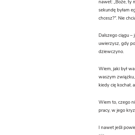
nawet: „Boże, ty 
sekundę byłam egoi
chcesz?”. Nie chci
Dalszego ciągu – j
uwierzysz, gdy po
dziewczyno.
Wiem, jaki był was
waszym związku, ja
kiedy cię kochał, 
Wiem to, czego ni
pracy, w jego kryz
I nawet jeśli pow