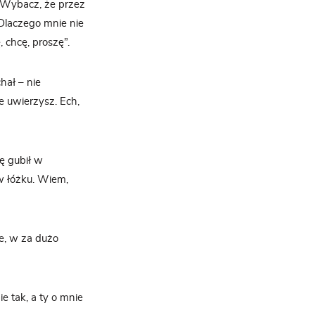
. Wybacz, że przez
 Dlaczego mnie nie
 chcę, proszę”.
hał – nie
e uwierzysz. Ech,
ię gubił w
 w łóżku. Wiem,
je, w za dużo
e tak, a ty o mnie