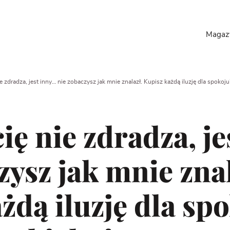
Maga
ie zdradza, jest inny… nie zobaczysz jak mnie znalazł. Kupisz każdą iluzję dla spokoju
cię nie zdradza, j
zysz jak mnie znal
żdą iluzję dla spo