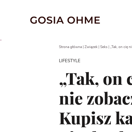
Go
to
content
Strona główna
|
Związek
|
Seks
|
„Tak, on cię n
LIFESTYLE
„Tak, on 
nie zobac
Kupisz ka