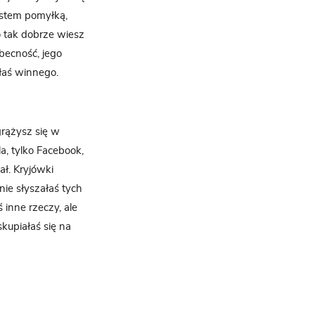
estem pomyłką,
 tak dobrze wiesz
becność, jego
złaś winnego.
rążysz się w
a, tylko Facebook,
ał. Kryjówki
 nie słyszałaś tych
 inne rzeczy, ale
skupiałaś się na