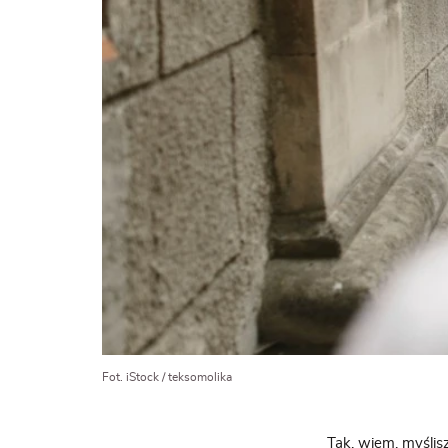
Fot. iStock / teksomolika
Tak, wiem, myślisz