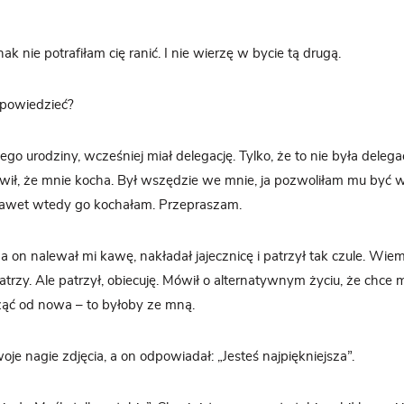
k nie potrafiłam cię ranić. I nie wierzę w bycie tą drugą.
 powiedzieć?
jego urodziny, wcześniej miał delegację. Tylko, że to nie była delega
wił, że mnie kocha. Był wszędzie we mnie, ja pozwoliłam mu być w
awet wtedy go kochałam. Przepraszam.
 a on nalewał mi kawę, nakładał jajecznicę i patrzył tak czule. Wiem
atrzy. Ale patrzył, obiecuję. Mówił o alternatywnym życiu, że chce 
ząć od nowa – to byłoby ze mną.
e nagie zdjęcia, a on odpowiadał: „Jesteś najpiękniejsza”.