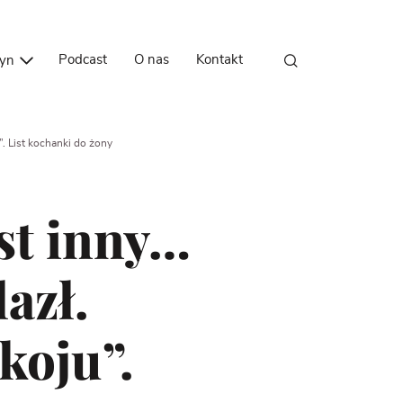
Przejdź do treści
Podcast
O nas
Kontakt
zyn
”. List kochanki do żony
est inny…
azł.
koju”.