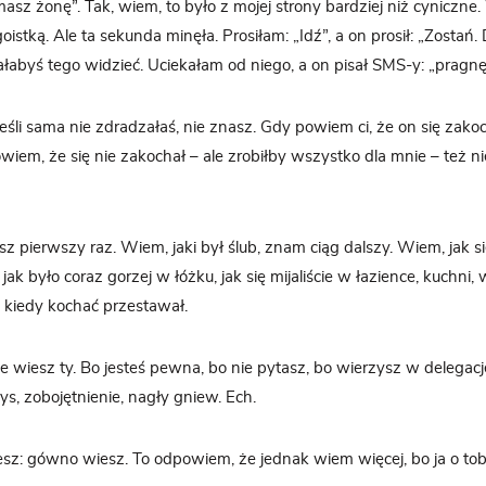
masz żonę”. Tak, wiem, to było z mojej strony bardziej niż cyniczne
stką. Ale ta sekunda minęła. Prosiłam: „Idź”, a on prosił: „Zostań.
ałabyś tego widzieć. Uciekałam od niego, a on pisał SMS-y: „pragnę,
eśli sama nie zdradzałaś, nie znasz. Gdy powiem ci, że on się zakoc
wiem, że się nie zakochał – ale zrobiłby wszystko dla mnie – też ni
z pierwszy raz. Wiem, jaki był ślub, znam ciąg dalszy. Wiem, jak s
k było coraz gorzej w łóżku, jak się mijaliście w łazience, kuchni,
a kiedy kochać przestawał.
e wiesz ty. Bo jesteś pewna, bo nie pytasz, bo wierzysz w delegac
ys, zobojętnienie, nagły gniew. Ech.
iesz: gówno wiesz. To odpowiem, że jednak wiem więcej, bo ja o tobi