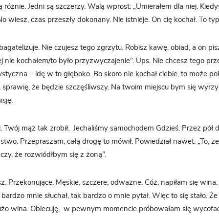
ą różnie. Jedni są szczerzy. Walą wprost: „Umierałem dla niej. Kied
No wiesz, czas przeszły dokonany. Nie istnieje. On cię kochał. To ty
bagatelizuje. Nie czujesz tego zgrzytu. Robisz kawę, obiad, a on pi
ej nie kochałem/to było przyzwyczajenie”. Ups. Nie chcesz tego prz
rcystyczna – idę w to głęboko. Bo skoro nie kochał ciebie, to może 
, sprawię, że będzie szczęśliwszy. Na twoim miejscu bym się wyrz
sję.
j. Twój mąż tak zrobił.
Jechaliśmy samochodem Gdzieś. Przez pół d
two. Przepraszam, całą drogę to mówił. Powiedział nawet: „To, że
czy, że rozwiódłbym się z żoną”.
. Przekonujące. Męskie, szczere, odważne. Cóż, napiłam się wina
bardzo mnie słuchał, tak bardzo o mnie pytał. Więc to się stało. Że
użo wina. Obiecuję,
w pewnym momencie próbowałam się wycofać