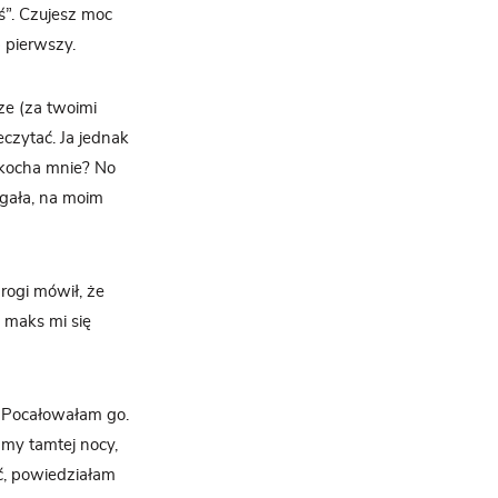
yś”. Czujesz moc
p pierwszy.
sze (za twoimi
eczytać. Ja jednak
pokocha mnie? No
ygała, na moim
rogi mówił, że
 maks mi się
. Pocałowałam go.
 my tamtej nocy,
, powiedziałam