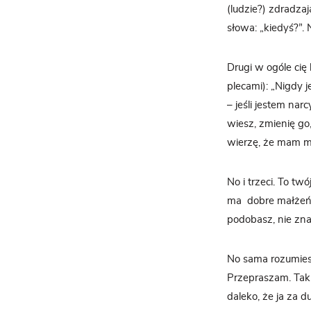
(ludzie?) zdradzaj
słowa: „kiedyś?”. 
Drugi w ogóle cię 
plecami): „Nigdy j
– jeśli jestem na
wiesz, zmienię go
wierzę, że mam mi
No i trzeci. To twó
ma
dobre małżeńs
podobasz, nie zna
No sama rozumiesz
Przepraszam. Tak 
daleko, że ja za d