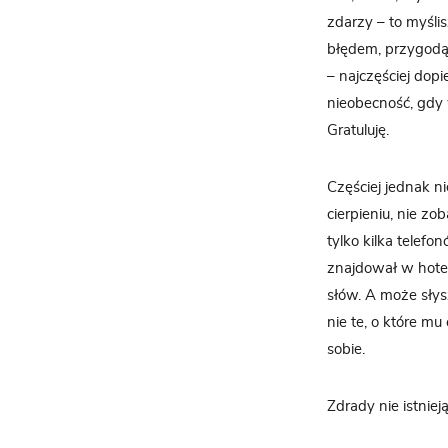
zdarzy – to myśl
błędem, przygodą
– najczęściej dop
nieobecność, gdy 
Gratuluję.
Częściej jednak n
cierpieniu, nie zo
tylko kilka telefo
znajdował w hotel
słów. A może słys
nie te, o które mu
sobie.
Zdrady nie istnie