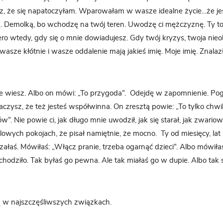
isz, że się napatoczyłam. Wparowałam w wasze idealne życie…że j
. Demolką, bo wchodzę na twój teren. Uwodzę ci mężczyznę. Ty to
iero wtedy, gdy się o mnie dowiadujesz. Gdy twój kryzys, twoja nieo
wasze kłótnie i wasze oddalenie mają jakieś imię. Moje imię. Znala
ie wiesz. Albo on mówi: „To przygoda”.
Odejdę w zapomnienie. Pog
baczysz, że też jesteś współwinna. On zresztą powie: „To tylko chwil
nów”. Nie powie ci, jak długo mnie uwodził, jak się starał, jak zwariow
owych pokojach, że pisał namiętnie, że mocno.
Ty od miesięcy, lat
załaś. Mówiłaś: „Włącz pranie, trzeba ogarnąć dzieci”. Albo mówiłaś
 chodziło. Tak byłaś go pewna. Ale tak miałaś go w dupie. Albo tak 
ją w najszczęśliwszych związkach.