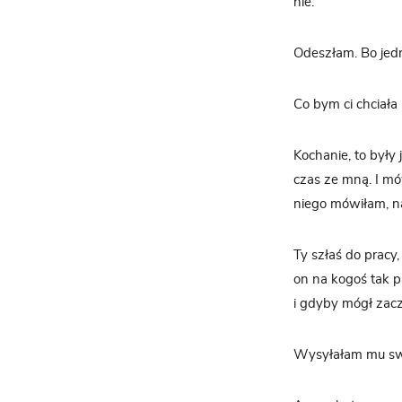
nie.
Odeszłam. Bo jedna
Co bym ci chciała
Kochanie, to były 
czas ze mną. I mó
niego mówiłam, n
Ty szłaś do pracy,
on na kogoś tak p
i gdyby mógł zac
Wysyłałam mu swoj