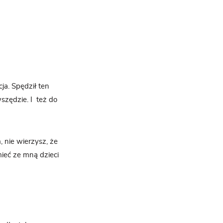
cja. Spędził ten
szędzie. I
też do
, nie wierzysz, że
mieć ze mną dzieci