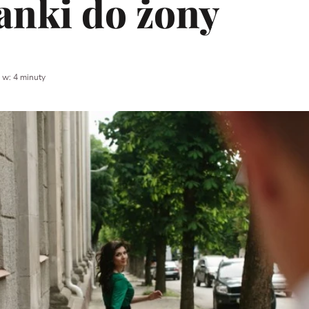
anki do żony
 w: 4 minuty