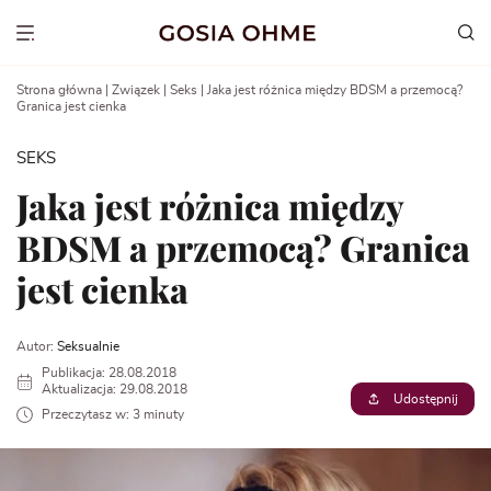
Go
to
Show menu
content
Strona główna
|
Związek
|
Seks
|
Jaka jest różnica między BDSM a przemocą?
Granica jest cienka
SEKS
Jaka jest różnica między
BDSM a przemocą? Granica
jest cienka
Autor:
Seksualnie
Publikacja: 28.08.2018
Aktualizacja: 29.08.2018
Udostępnij
Przeczytasz w: 3 minuty