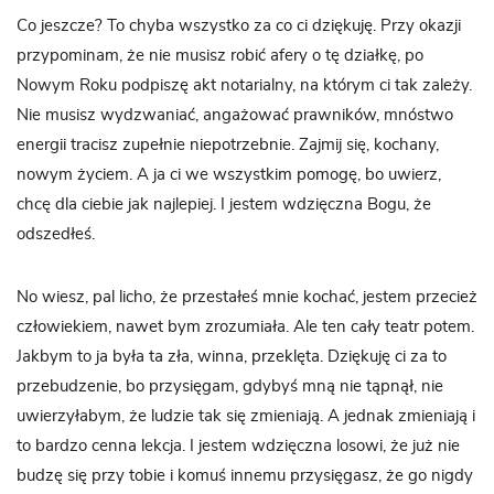
Co jeszcze? To chyba wszystko za co ci dziękuję. Przy okazji
przypominam, że nie musisz robić afery o tę działkę, po
Nowym Roku podpiszę akt notarialny, na którym ci tak zależy.
Nie musisz wydzwaniać, angażować prawników, mnóstwo
energii tracisz zupełnie niepotrzebnie. Zajmij się, kochany,
nowym życiem. A ja ci we wszystkim pomogę, bo uwierz,
chcę dla ciebie jak najlepiej. I jestem wdzięczna Bogu, że
odszedłeś.
No wiesz, pal licho, że przestałeś mnie kochać, jestem przecież
człowiekiem, nawet bym zrozumiała. Ale ten cały teatr potem.
Jakbym to ja była ta zła, winna, przeklęta. Dziękuję ci za to
przebudzenie, bo przysięgam, gdybyś mną nie tąpnął, nie
uwierzyłabym, że ludzie tak się zmieniają. A jednak zmieniają i
to bardzo cenna lekcja. I jestem wdzięczna losowi, że już nie
budzę się przy tobie i komuś innemu przysięgasz, że go nigdy