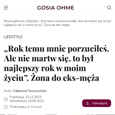
Go
to
Show menu
content
Strona główna
|
Lifestyle
|
„Rok temu mnie porzuciłeś. Ale nie martw się, to był
najlepszy rok w moim życiu”. Żona do eks-męża
LIFESTYLE
„Rok temu mnie porzuciłeś.
Ale nie martw się, to był
najlepszy rok w moim
życiu”. Żona do eks-męża
Autor:
Katarzyna Troszczyńska
Publikacja: 23.12.2015
Aktualizacja: 24.06.2022
Udostępnij
Przeczytasz w: 5 minut