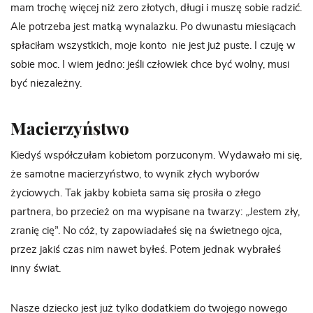
mam trochę więcej niż zero złotych, długi i muszę sobie radzić.
Ale potrzeba jest matką wynalazku. Po dwunastu miesiącach
spłaciłam wszystkich, moje konto
nie jest już puste. I czuję w
sobie moc. I wiem jedno: jeśli człowiek chce być wolny, musi
być niezależny.
Macierzyństwo
Kiedyś współczułam kobietom porzuconym. Wydawało mi się,
że samotne macierzyństwo, to wynik złych wyborów
życiowych. Tak jakby kobieta sama się prosiła o złego
partnera, bo przecież on ma wypisane na twarzy: „Jestem zły,
zranię cię”. No cóż, ty zapowiadałeś się na świetnego ojca,
przez jakiś czas nim nawet byłeś. Potem jednak wybrałeś
inny świat.
Nasze dziecko jest już tylko dodatkiem do twojego nowego