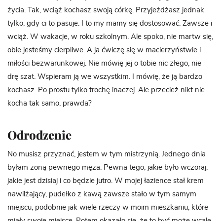
życia. Tak, wciąż kochasz swoją córkę. Przyjeżdżasz jednak
tylko, gdy ci to pasuje. I to my mamy się dostosować. Zawsze i
wciąż. W wakacje, w roku szkolnym. Ale spoko, nie martw się,
obie jesteśmy cierpliwe. A ja ćwiczę się w macierzyństwie i
miłości bezwarunkowej. Nie mówię jej o tobie nic złego, nie
drę szat. Wspieram ją we wszystkim. I mówię, że ją bardzo
kochasz. Po prostu tylko trochę inaczej. Ale przecież nikt nie
kocha tak samo, prawda?
Odrodzenie
No musisz przyznać, jestem w tym mistrzynią. Jednego dnia
byłam żoną pewnego męża. Pewna tego, jakie było wczoraj,
jakie jest dzisiaj i co będzie jutro. W mojej łazience stał krem
nawilżający, pudełko z kawą zawsze stało w tym samym
miejscu, podobnie jak wiele rzeczy w moim mieszkaniu, które
miały swoje miejsce. Potem okazało się, że to być może wcale