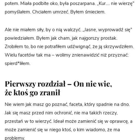
potem. Miała podbite oko, była poszarpana. „Kur…. nie wierzę”
pomyślałem. Chciałem umrzeć. Byłem śmieciem.
Ale nie miałem siły, by o nią walczyć. „Jasne, wyprowadź się”
powiedziałem. Byłem jak cham, jak najgorszy prostak.
Zrobiłem to, bo nie potrafiłem udźwignąć, że ją skrzywdziłem.
Wielu facetów tak ma – wolimy znienawidzić niż przyznać:
spierd*liłem.
Pierwszy rozdział – On nie wie,
że ktoś go zranił
Nie wiem jak masz go poznać, faceta, który spadnie na dno.
Jak się masz przed nim ochronić, nie ma takich rzeczy,
przestań w to wierzyć. Ideał może zamienić się w oprawcę, a
może zamienić się w niego ktoś, o kim wiadomo, że ma
problemy.