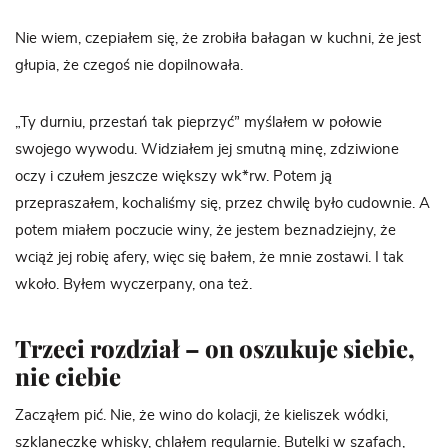
Nie wiem, czepiałem się, że zrobiła bałagan w kuchni, że jest
głupia, że czegoś nie dopilnowała.
„Ty durniu, przestań tak pieprzyć” myślałem w połowie
swojego wywodu. Widziałem jej smutną minę, zdziwione
oczy i czułem jeszcze większy wk*rw. Potem ją
przepraszałem, kochaliśmy się, przez chwilę było cudownie. A
potem miałem poczucie winy, że jestem beznadziejny, że
wciąż jej robię afery, więc się bałem, że mnie zostawi. I tak
wkoło. Byłem wyczerpany, ona też.
Trzeci rozdział – on oszukuje siebie,
nie ciebie
Zacząłem pić. Nie, że wino do kolacji, że kieliszek wódki,
szklaneczkę whisky, chlałem regularnie. Butelki w szafach,