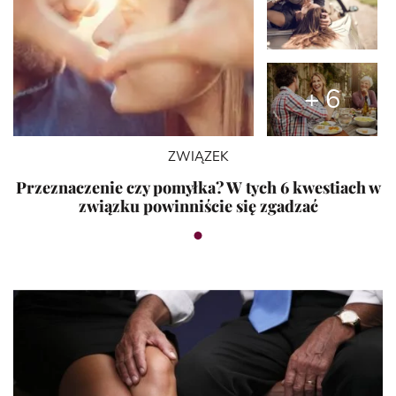
+ 6
ZWIĄZEK
Przeznaczenie czy pomyłka? W tych 6 kwestiach w
związku powinniście się zgadzać