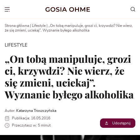
Go
to
Show menu
content
Strona główna
|
Lifestyle
|
„On tobą manipuluje, grozi ci, krzywdzi? Nie wierz,
że się zmieni, uciekaj”. Wyznanie byłego alkoholika
LIFESTYLE
„On tobą manipuluje, grozi
ci, krzywdzi? Nie wierz, że
się zmieni, uciekaj”.
Wyznanie byłego alkoholika
Autor:
Katarzyna Troszczyńska
Publikacja: 16.05.2016
Udostępnij
Przeczytasz w: 5 minut