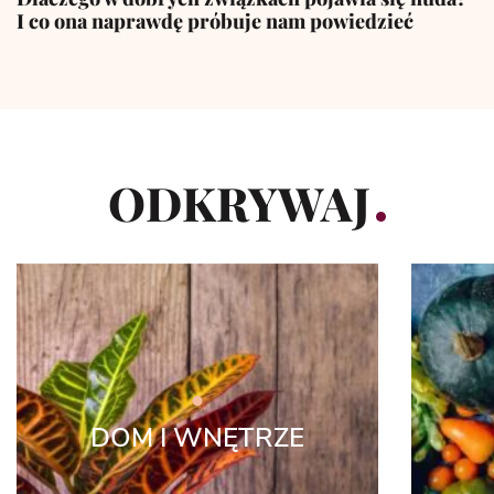
I co ona naprawdę próbuje nam powiedzieć
ODKRYWAJ
DOM I WNĘTRZE