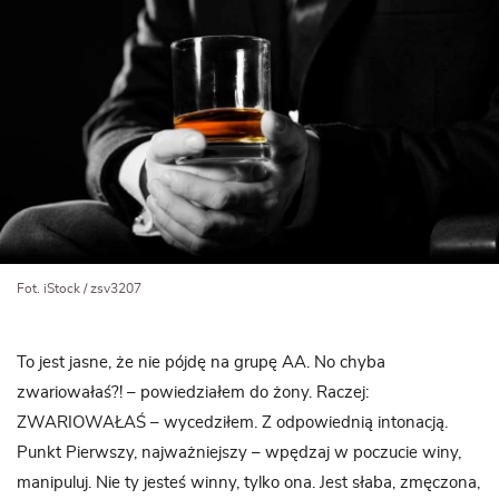
Fot. iStock / zsv3207
To jest jasne, że nie pójdę na grupę AA. No chyba
zwariowałaś?! – powiedziałem do żony. Raczej:
ZWARIOWAŁAŚ – wycedziłem. Z odpowiednią intonacją.
Punkt Pierwszy, najważniejszy – wpędzaj w poczucie winy,
manipuluj. Nie ty jesteś winny, tylko ona. Jest słaba, zmęczona,