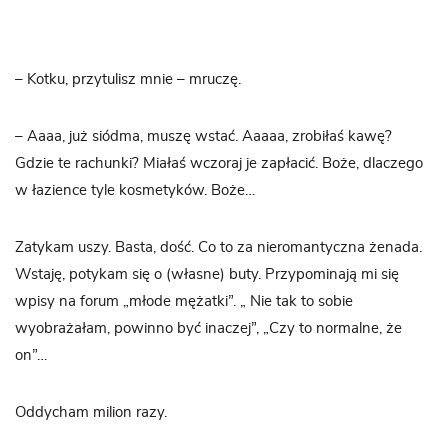
– Kotku, przytulisz mnie – mruczę.
– Aaaa, już siódma, muszę wstać. Aaaaa, zrobiłaś kawę?
Gdzie te rachunki? Miałaś wczoraj je zapłacić. Boże, dlaczego
w łazience tyle kosmetyków. Boże…
Zatykam uszy. Basta, dość. Co to za nieromantyczna żenada.
Wstaję, potykam się o (własne) buty. Przypominają mi się
wpisy na forum „młode mężatki”. „ Nie tak to sobie
wyobrażałam, powinno być inaczej”, „Czy to normalne, że
on”…
Oddycham milion razy.