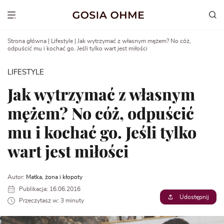
Go
to
Show menu
content
Strona główna
|
Lifestyle
|
Jak wytrzymać z własnym mężem? No cóż,
odpuścić mu i kochać go. Jeśli tylko wart jest miłości
LIFESTYLE
Jak wytrzymać z własnym
mężem? No cóż, odpuścić
mu i kochać go. Jeśli tylko
wart jest miłości
Autor:
Matka, żona i kłopoty
Publikacja: 16.06.2016
Udostępnij
Przeczytasz w: 3 minuty