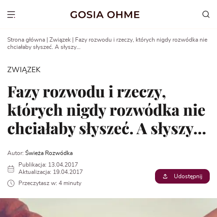
Go
to
Show menu
content
Strona główna
|
Związek
|
Fazy rozwodu i rzeczy, których nigdy rozwódka nie
chciałaby słyszeć. A słyszy…
ZWIĄZEK
Fazy rozwodu i rzeczy,
których nigdy rozwódka nie
chciałaby słyszeć. A słyszy…
Autor:
Świeża Rozwódka
Publikacja: 13.04.2017
Aktualizacja: 19.04.2017
Udostępnij
Przeczytasz w: 4 minuty