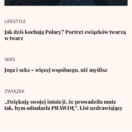
LIFESTYLE
Jak dziś kochają Polacy? Portret związków twarzą
w twarz
SEKS
Joga i seks – więcej wspólnego, niż myślisz
ZWIĄZEK
„Dziękuję swojej intuicji, że prowadziła mnie
tak, bym odnalazła PRAWDĘ”. List uzdrawiający