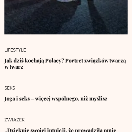
LIFESTYLE
Jak dziś kochają Polacy? Portret związków twarzą
w twarz
SEKS
Joga i seks – więcej wspólnego, niż myślisz
ZWIĄZEK
„Dziękuję swojej intuicji, że prowadziła mnie