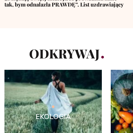
tak, bym odnalazła PRAWDĘ”. List uzdrawiający
ODKRYWAJ
EKOLOGIA