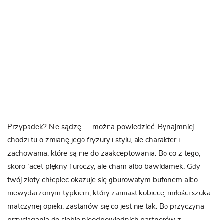
Przypadek? Nie sądzę — można powiedzieć. Bynajmniej
chodzi tu o zmianę jego fryzury i stylu, ale charakter i
zachowania, które są nie do zaakceptowania. Bo co z tego,
skoro facet piękny i uroczy, ale cham albo bawidamek. Gdy
twój złoty chłopiec okazuje się gburowatym bufonem albo
niewydarzonym typkiem, który zamiast kobiecej miłości szuka
matczynej opieki, zastanów się co jest nie tak. Bo przyczyna
przyciągania do siebie nieodpowiednich partnerów z