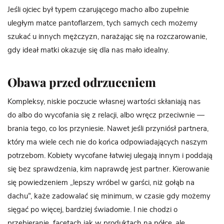
Jeśli ojciec był typem czarującego macho albo zupełnie
uległym matce pantoflarzem, tych samych cech możemy
szukać u innych mężczyzn, narażając się na rozczarowanie,
gdy ideał matki okazuje się dla nas mało idealny.
Obawa przed odrzuceniem
Kompleksy, niskie poczucie własnej wartości skłaniają nas
do albo do wycofania się z relacji, albo wręcz przeciwnie —
brania tego, co los przyniesie. Nawet jeśli przyniósł partnera,
który ma wiele cech nie do końca odpowiadających naszym
potrzebom. Kobiety wycofane łatwiej ulegają innym i poddają
się bez sprawdzenia, kim naprawdę jest partner. Kierowanie
się powiedzeniem „lepszy wróbel w garści, niż gołąb na
dachu”, każe zadowalać się minimum, w czasie gdy możemy
sięgać po więcej, bardziej świadomie. I nie chodzi o
przebieranie facetach jak w produktach na półce, ale