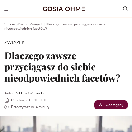
Go
to
Show menu
content
Strona główna
|
Związek
|
Dlaczego zawsze przyciągasz do siebie
nieodpowiednich facetów?
ZWIĄZEK
Dlaczego zawsze
przyciągasz do siebie
nieodpowiednich facetów?
Autor:
Żaklina Kańczucka
Publikacja: 05.10.2016
Udostępnij
Przeczytasz w: 4 minuty