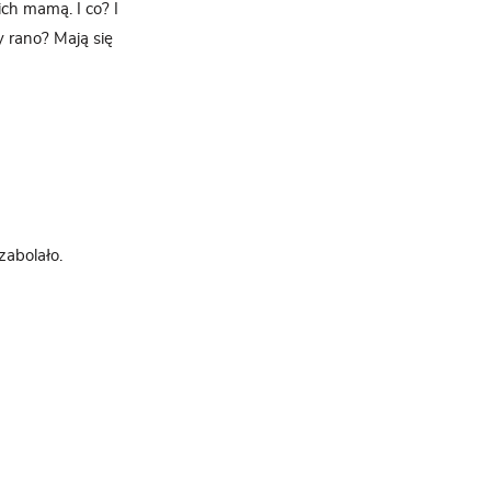
ich mamą. I co? I
 rano? Mają się
zabolało.