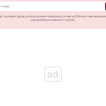
 się" wyrażasz zgodę na otrzymywanie wiadomości e-mail od Ohme.pl oraz akceptuje
oraz politykę prywatności i cookies.
ad