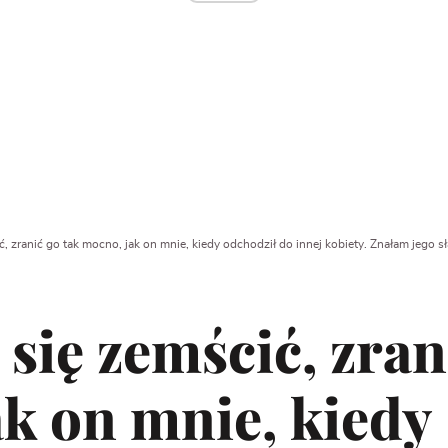
, zranić go tak mocno, jak on mnie, kiedy odchodził do innej kobiety. Znałam jego 
się zemścić, zran
k on mnie, kiedy