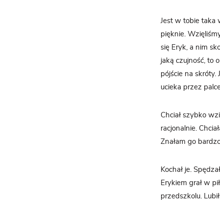
Jest w tobie taka
pięknie. Wzięliśmy
się Eryk, a nim sk
jaką czujność, to 
pójście na skróty. 
ucieka przez palce
Chciał szybko wzią
racjonalnie. Chcia
Znałam go bardzo 
Kochał je. Spędzał
Erykiem grał w pi
przedszkolu. Lubił