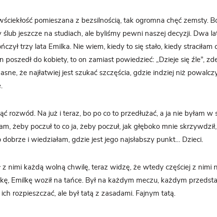
 wściekłość pomieszana z bezsilnością, tak ogromna chęć zemsty. B
 ślub jeszcze na studiach, ale byliśmy pewni naszej decyzji. Dwa lat
ończył trzy lata Emilka. Nie wiem, kiedy to się stało, kiedy straciłam
on poszedł do kobiety, to on zamiast powiedzieć: „Dzieje się źle”, z
Jasne, że najłatwiej jest szukać szczęścia, gdzie indziej niż powalczy
.
ć rozwód. Na już i teraz, bo po co to przedłużać, a ja nie byłam w 
łam, żeby poczuł to co ja, żeby poczuł, jak głęboko mnie skrzywdził, 
dobrze i wiedziałam, gdzie jest jego najsłabszy punkt… Dzieci.
 z nimi każdą wolną chwilę, teraz widzę, że wtedy częściej z nimi 
łkę, Emilkę woził na tańce. Był na każdym meczu, każdym przedst
 ich rozpieszczać, ale był tatą z zasadami. Fajnym tatą.