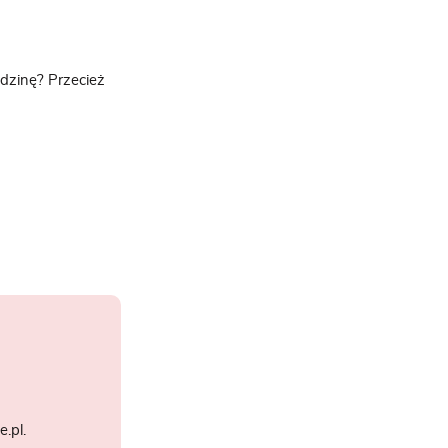
odzinę? Przecież
.pl.