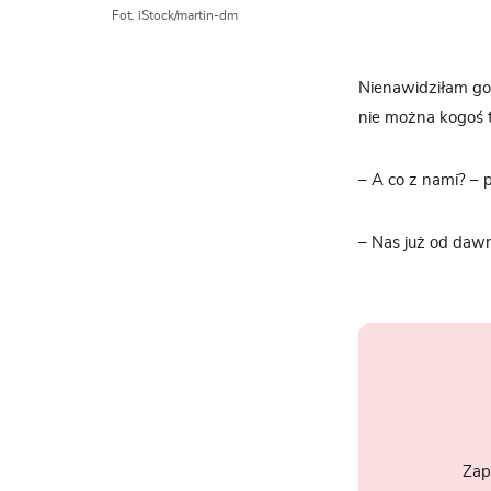
Fot. iStock/martin-dm
Nienawidziłam go.
nie można kogoś t
– A co z nami? – 
– Nas już od dawn
Zap