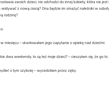
 zostawia swoich dzieci, nie odchodzi do innej kobiety, która nie jest 
ę widywać z nową ciocią? Ona będzie im smażyć naleśniki w soboty
wą rodzinę?
u.
 miesięcu – skwitowałam jego zapytanie o opiekę nad dziećmi.
kie dwa weekendy, to są też moje dzieci? – cieszyłam się, że go to 
yśleć o tym szybciej – wycedziłam przez zęby.