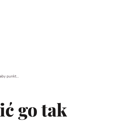
słaby punkt…
ić go tak