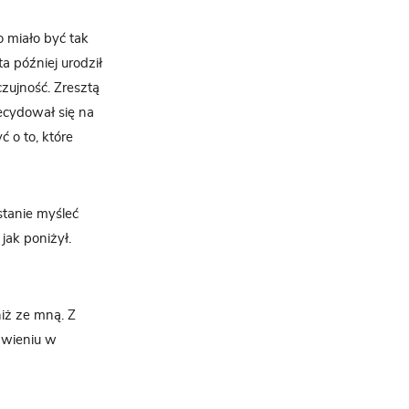
o miało być tak
a później urodził
 czujność. Zresztą
decydował się na
ć o to, które
stanie myśleć
jak poniżył.
niż ze mną. Z
awieniu w