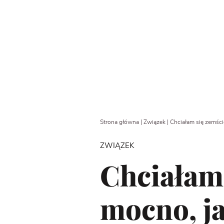
Strona główna
|
Związek
|
Chciałam się zemścić
ZWIĄZEK
Chciałam 
mocno, ja