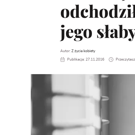
odchodził
jego słab
Autor:
Z życia kobiety
Publikacja: 27.11.2016
Przeczytasz