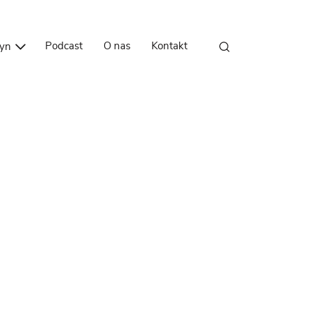
Przejdź do treści
Podcast
O nas
Kontakt
zyn