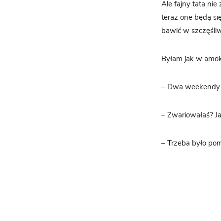
Ale fajny tata nie
teraz one będą si
bawić w szczęśli
Byłam jak w amok
– Dwa weekendy w
– Zwariowałaś? Ja
– Trzeba było pom