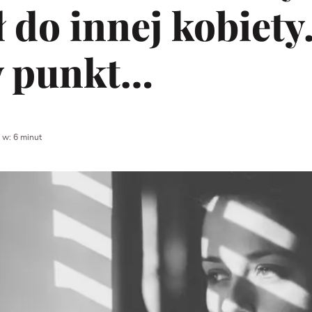
 do innej kobiety
y punkt…
 w: 6 minut