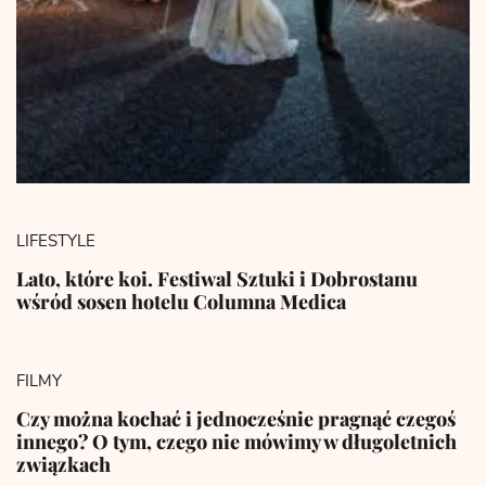
LIFESTYLE
Lato, które koi. Festiwal Sztuki i Dobrostanu
wśród sosen hotelu Columna Medica
FILMY
Czy można kochać i jednocześnie pragnąć czegoś
innego? O tym, czego nie mówimy w długoletnich
związkach