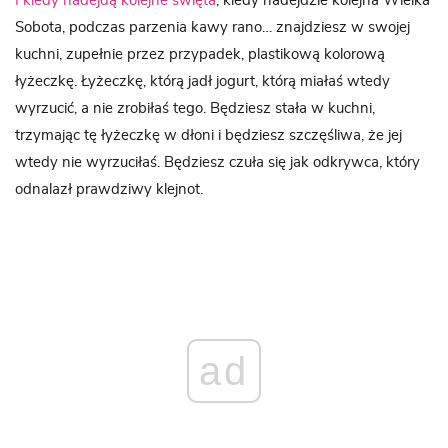
I kiedy nadejdą kolejne święta
, kiedy nadejdzie kolejna Wielka
Sobota, podczas parzenia kawy rano… znajdziesz w swojej
kuchni, zupełnie przez przypadek, plastikową kolorową
łyżeczkę. Łyżeczkę, którą jadł jogurt, którą miałaś wtedy
wyrzucić, a nie zrobiłaś tego. Będziesz stała w kuchni,
trzymając tę łyżeczkę w dłoni i będziesz szczęśliwa, że jej
wtedy nie wyrzuciłaś. Będziesz czuła się jak odkrywca, który
odnalazł prawdziwy klejnot.
ad