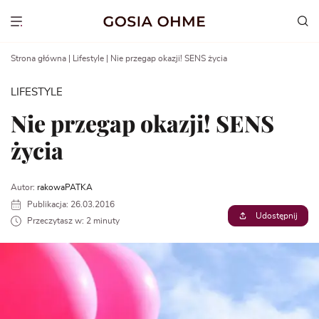
Go
to
Show menu
content
Strona główna
|
Lifestyle
|
Nie przegap okazji! SENS życia
LIFESTYLE
Nie przegap okazji! SENS
życia
Autor:
rakowaPATKA
Publikacja: 26.03.2016
Udostępnij
Przeczytasz w: 2 minuty