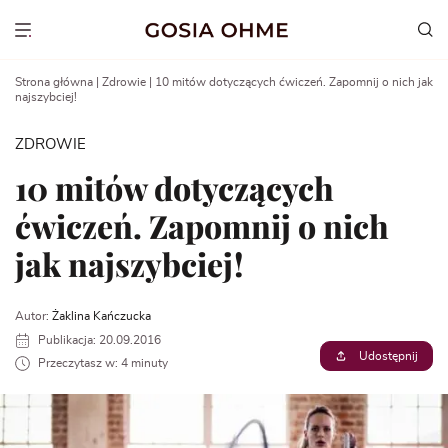
Go
to
Show menu
content
Strona główna
|
Zdrowie
|
10 mitów dotyczących ćwiczeń. Zapomnij o nich jak
najszybciej!
ZDROWIE
10 mitów dotyczących
ćwiczeń. Zapomnij o nich
jak najszybciej!
Autor:
Żaklina Kańczucka
Publikacja: 20.09.2016
Udostępnij
Przeczytasz w: 4 minuty