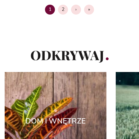
2
›
»
1
Strona
ODKRYWAJ
DOM I WNĘTRZE