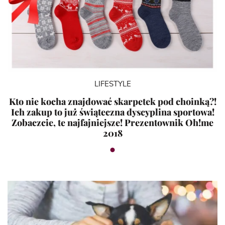
LIFESTYLE
Kto nie kocha znajdować skarpetek pod choinką?!
Ich zakup to już świąteczna dyscyplina sportowa!
Zobaczcie, te najfajniejsze! Prezentownik Oh!me
2018