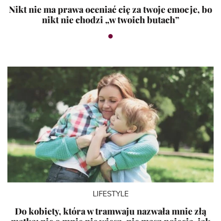
Nikt nie ma prawa oceniać cię za twoje emocje, bo
nikt nie chodzi „w twoich butach”
LIFESTYLE
Do kobiety, która w tramwaju nazwała mnie złą