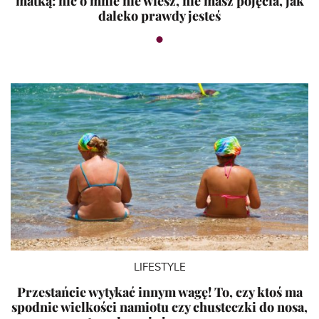
matką: nic o mnie nie wiesz, nie masz pojęcia, jak
daleko prawdy jesteś
LIFESTYLE
Przestańcie wytykać innym wagę! To, czy ktoś ma
spodnie wielkości namiotu czy chusteczki do nosa,