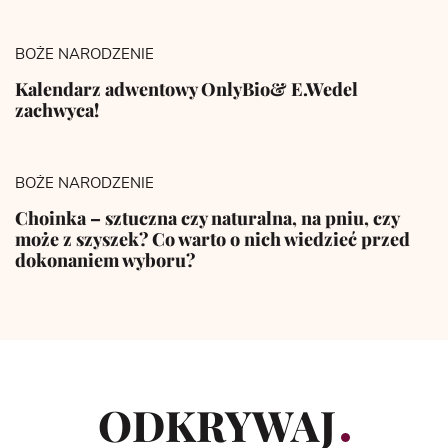
BOŻE NARODZENIE
Kalendarz adwentowy OnlyBio& E.Wedel
zachwyca!
BOŻE NARODZENIE
Choinka – sztuczna czy naturalna, na pniu, czy
może z szyszek? Co warto o nich wiedzieć przed
dokonaniem wyboru?
ODKRYWAJ