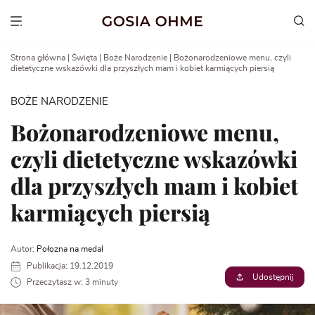
Go
to
Show menu
content
Strona główna
|
Święta
|
Boże Narodzenie
|
Bożonarodzeniowe menu, czyli
dietetyczne wskazówki dla przyszłych mam i kobiet karmiących piersią
BOŻE NARODZENIE
Bożonarodzeniowe menu,
czyli dietetyczne wskazówki
dla przyszłych mam i kobiet
karmiących piersią
Autor:
Połozna na medal
Publikacja: 19.12.2019
Udostępnij
Przeczytasz w: 3 minuty