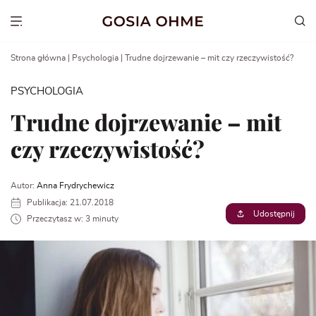
Go
to
Show menu
content
Strona główna
|
Psychologia
|
Trudne dojrzewanie – mit czy rzeczywistość?
PSYCHOLOGIA
Trudne dojrzewanie – mit
czy rzeczywistość?
Autor:
Anna Frydrychewicz
Publikacja: 21.07.2018
Udostępnij
Przeczytasz w: 3 minuty