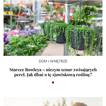
DOM I WNĘTRZE
Starzec Rowleya – niczym sznur zwisających
pereł. Jak dbać o tę zjawiskową roślinę?