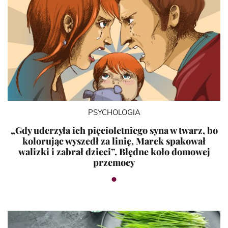
PSYCHOLOGIA
„Gdy uderzyła ich pięcioletniego syna w twarz, bo
kolorując wyszedł za linię, Marek spakował
walizki i zabrał dzieci”. Błędne koło domowej
przemocy