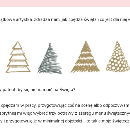
jątkowa artystka, zdradza nam, jak spędza święta i co jest dla niej
y patent, by się nie narobić na Święta?
ej spędzam w pracy, przygotowując coś na scenę albo odpoczywam 
prytniej mi więc wybrać trzy potrawy z szeregu menu świątecznyc
y i przygotowuję je w minimalnej objętości – to takie moje świątec