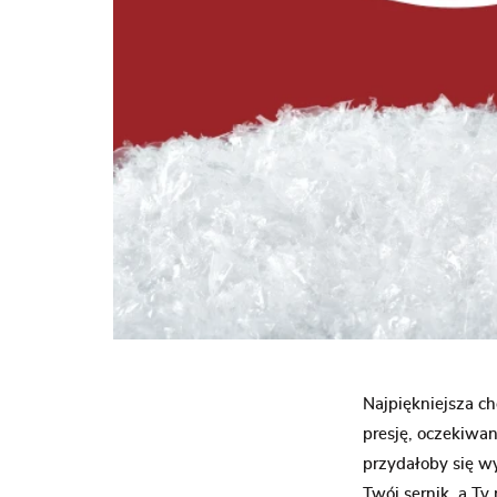
Najpiękniejsza ch
presję, oczekiwa
przydałoby się wy
Twój sernik, a Ty