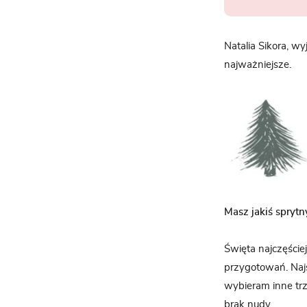
Natalia Sikora, wy
najważniejsze.
Masz jakiś sprytn
Święta najczęści
przygotowań. Najs
wybieram inne trz
brak nudy.