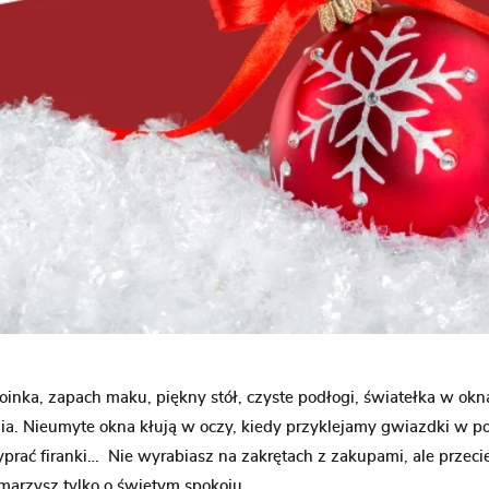
oinka, zapach maku, piękny stół, czyste podłogi, światełka w o
nia. Nieumyte okna kłują w oczy, kiedy przyklejamy gwiazdki w p
prać firanki… Nie wyrabiasz na zakrętach z zakupami, ale przecie
 marzysz tylko o świętym spokoju.