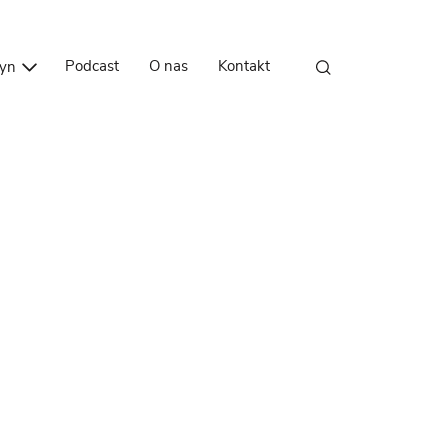
Przejdź do treści
Podcast
O nas
Kontakt
zyn