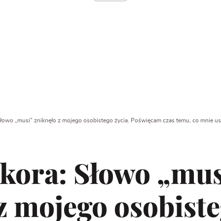
 Słowo „musi” zniknęło z mojego osobistego życia. Poświęcam czas temu, co mnie u
ikora: Słowo „mus
z mojego osobiste