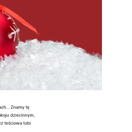
knach… Znamy tę
okoju dziecinnym,
ż teściowa lubi