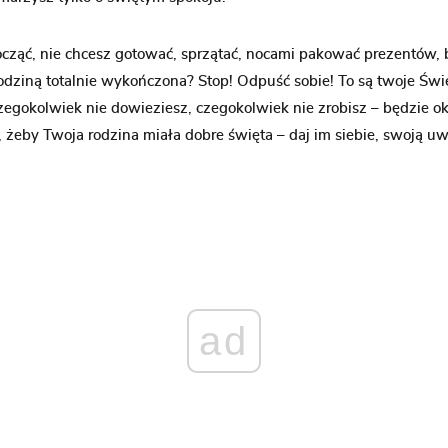
cząć, nie chcesz gotować, sprzątać, nocami pakować prezentów, b
rodziną totalnie wykończona? Stop! Odpuść sobie! To są twoje Świ
egokolwiek nie dowieziesz, czegokolwiek nie zrobisz – będzie ok!
żeby Twoja rodzina miała dobre święta – daj im siebie, swoją uw
ad