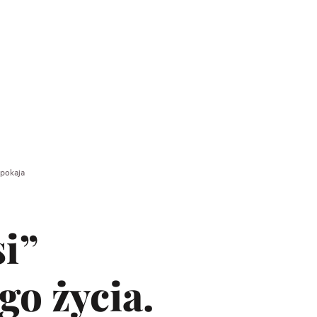
spokaja
i”
go życia.