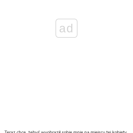
ad
Teraz chcę, żebyś wyobraził sobie mnie na miejscu tej kobiety.