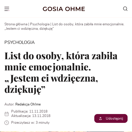
Go
to
Show menu
content
Strona główna
|
Psychologia
|
List do osoby, która zabiła mnie emocjonalnie.
„Jestem ci wdzięczna, dziękuję”
PSYCHOLOGIA
List do osoby, która zabiła
mnie emocjonalnie.
„Jestem ci wdzięczna,
dziękuję”
Autor:
Redakcja Oh!me
Publikacja: 11.11.2018
Aktualizacja: 13.11.2018
Udostępnij
Przeczytasz w: 3 minuty