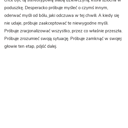
chce być tą stereotypową słabą dziewczyną, która szlocha w
poduszkę. Desperacko próbuje myśleć o czymś innym,
oderwać myśli od bólu, jaki odczuwa w tej chwili. A kiedy się
nie udaje, próbuje zaakceptować te niewygodne myśli.
Próbuje zracjonalizować wszystko, przez co właśnie przeszła.
Próbuje zrozumieć swoją sytuację. Próbuje zamknąć w swojej
głowie ten etap, pójść dalej.