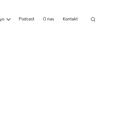
Przejdź do treści
Podcast
O nas
Kontakt
zyn