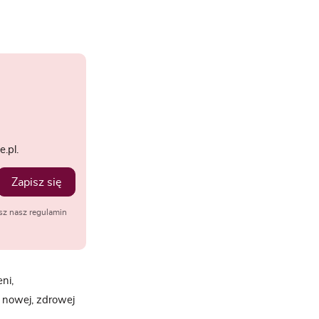
.pl.
Zapisz się
sz nasz regulamin
ni,
e nowej, zdrowej