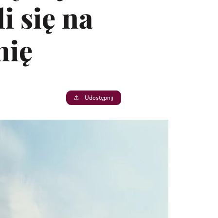
i się na
nię
Udostępnij