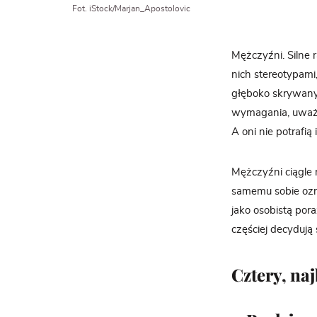
Fot. iStock/Marjan_Apostolovic
Mężczyźni. Silne 
nich stereotypami
głęboko skrywany
wymagania, uważaj
A oni nie potrafią 
Mężczyźni ciągle 
samemu sobie ozna
jako osobistą por
częściej decydują 
Cztery, naj