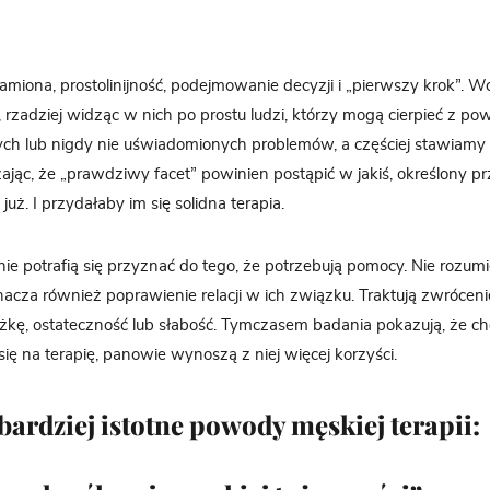
ramiona, prostolinijność, podejmowanie decyzji i „pierwszy krok”. W
, rzadziej widząc w nich po prostu ludzi, którzy mogą cierpieć z p
ch lub nigdy nie uświadomionych problemów, a częściej stawiamy
ąc, że „prawdziwy facet” powinien postąpić w jakiś, określony pr
i już. I przydałaby im się solidna terapia.
nie potrafią się przyznać do tego, że potrzebują pomocy. Nie rozum
cza również poprawienie relacji w ich związku. Traktują zwrócenie 
ażkę, ostateczność lub słabość. Tymczasem badania pokazują, że ch
się na terapię, panowie wynoszą z niej więcej korzyści.
bardziej istotne powody męskiej terapii: