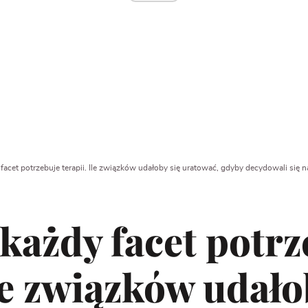
acet potrzebuje terapii. Ile związków udałoby się uratować, gdyby decydowali się na 
każdy facet potrz
Ile związków udało