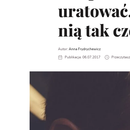
uratować,
nią tak cz
Autor:
Anna Frydrychewicz
Publikacja: 06.07.2017
Przeczytasz