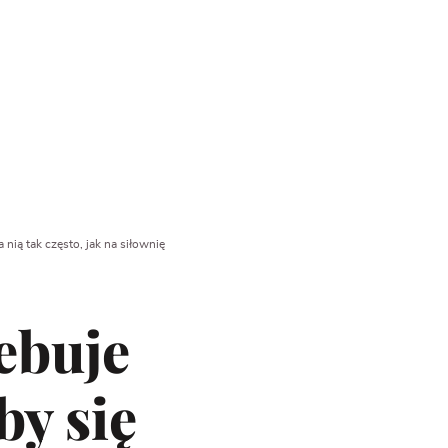
nią tak często, jak na siłownię
ebuje
by się