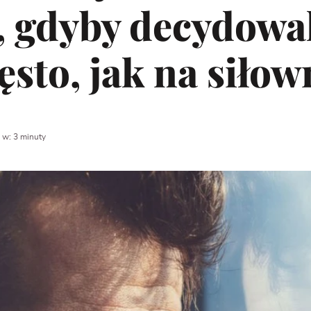
 gdyby decydowal
ęsto, jak na siłow
 w: 3 minuty