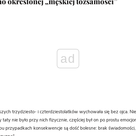
sno określonej „męskiej tożsamości”
ad
szych trzydziesto- i czterdziestolatków wychowała się bez ojca. Ni
dy taty nie było przy nich fizycznie, częściej był on po prostu emocjo
bu przypadkach konsekwencje są dość bolesne: brak świadomości, 