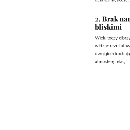
definicji męskości.
2. Brak na
bliskimi
Wielu toczy olbrz
widząc rezultatów
dwojgiem kochając
atmosferę relacji.