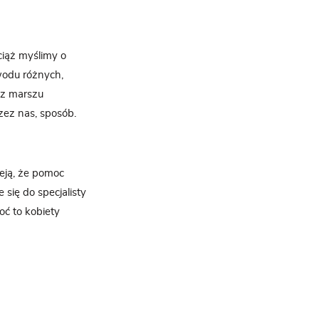
ciąż myślimy o
owodu różnych,
 z marszu
zez nas, sposób.
ieją, że pomoc
się do specjalisty
oć to kobiety