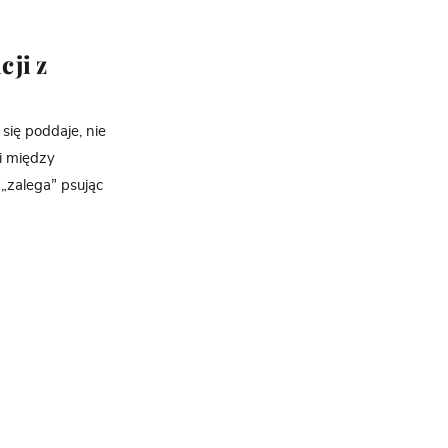
cji z
się poddaje, nie
i między
„zalega” psując