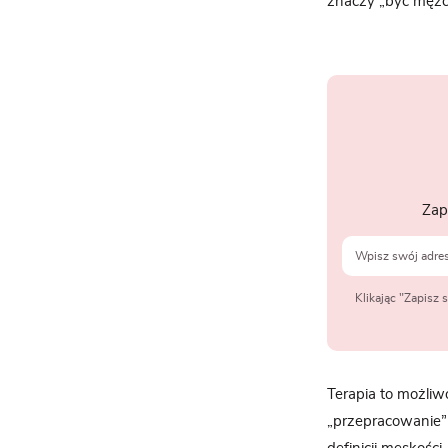
znaczy „być mężc
Zap
Klikając "Zapisz
Terapia to możliw
„przepracowanie” 