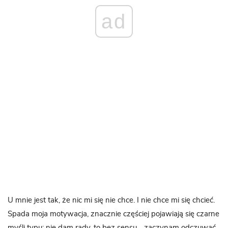
ad
U mnie jest tak, że nic mi się nie chce. I nie chce mi się chcieć.
Spada moja motywacja, znacznie częściej pojawiają się czarne
myśli typu: nie dam rady, to bez sensu… zaczynam odczuwać