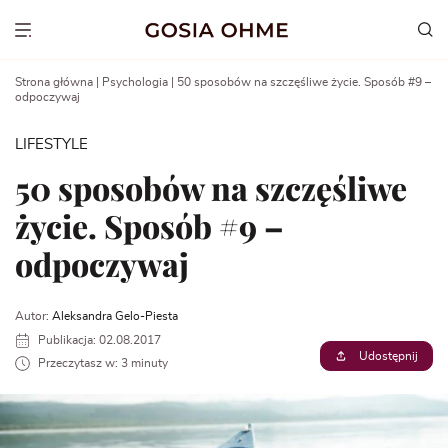
Go
to
Show menu
content
Strona główna
|
Psychologia
|
50 sposobów na szczęśliwe życie. Sposób #9 –
odpoczywaj
LIFESTYLE
50 sposobów na szczęśliwe
życie. Sposób #9 –
odpoczywaj
Autor:
Aleksandra Gelo-Piesta
Publikacja: 02.08.2017
Udostępnij
Przeczytasz w: 3 minuty