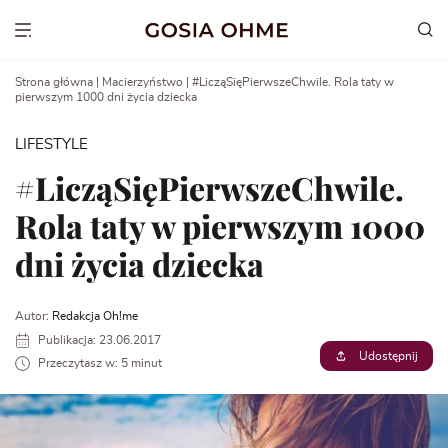
Go
to
Show menu
content
Strona główna
|
Macierzyństwo
|
#LicząSięPierwszeChwile. Rola taty w
pierwszym 1000 dni życia dziecka
LIFESTYLE
#LicząSięPierwszeChwile.
Rola taty w pierwszym 1000
dni życia dziecka
Autor:
Redakcja Oh!me
Publikacja: 23.06.2017
Udostępnij
Przeczytasz w: 5 minut