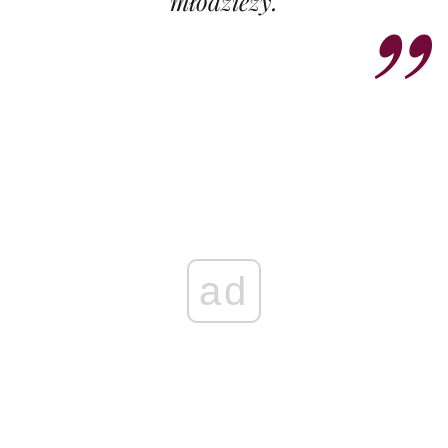
młodzieży.
ad