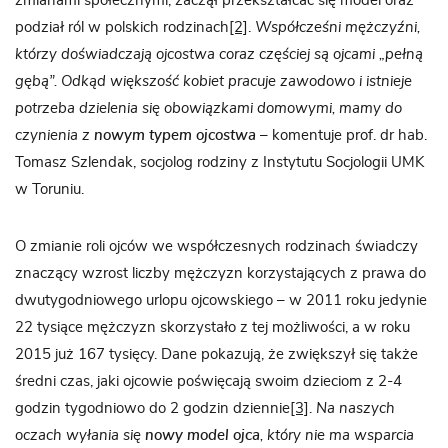
zmianami społecznymi, zaczął przekształcać się model oraz
podział ról w polskich rodzinach
[2]
.
Współcześni mężczyźni,
którzy doświadczają ojcostwa coraz częściej są ojcami „pełną
gębą”. Odkąd większość kobiet pracuje zawodowo i istnieje
potrzeba dzielenia się obowiązkami domowymi, mamy do
czynienia z
nowym typem ojcostwa
– komentuje prof. dr hab.
Tomasz Szlendak, socjolog rodziny z Instytutu Socjologii UMK
w Toruniu.
O zmianie roli ojców we współczesnych rodzinach świadczy
znaczący wzrost liczby mężczyzn korzystających z prawa do
dwutygodniowego urlopu ojcowskiego – w 2011 roku jedynie
22 tysiące mężczyzn skorzystało z tej możliwości, a w roku
2015 już 167 tysięcy. Dane pokazują, że zwiększył się także
średni czas, jaki ojcowie poświęcają swoim dzieciom z 2-4
godzin tygodniowo do 2 godzin dziennie
[3]
.
Na naszych
oczach wyłania się
nowy model ojca
, który nie ma wsparcia