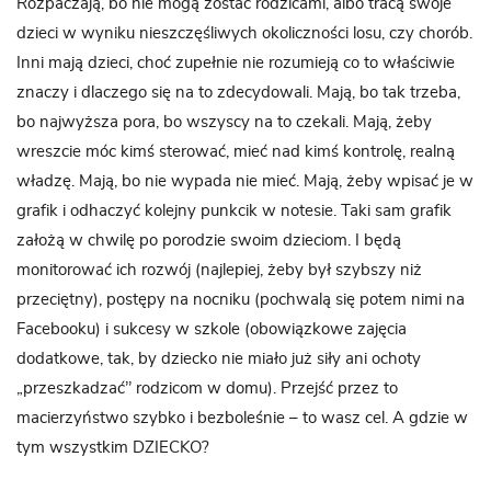
Rozpaczają, bo nie mogą zostać rodzicami, albo tracą swoje
dzieci w wyniku nieszczęśliwych okoliczności losu, czy chorób.
Inni mają dzieci, choć zupełnie nie rozumieją co to właściwie
znaczy i dlaczego się na to zdecydowali. Mają, bo tak trzeba,
bo najwyższa pora, bo wszyscy na to czekali. Mają, żeby
wreszcie móc kimś sterować, mieć nad kimś kontrolę, realną
władzę. Mają, bo nie wypada nie mieć. Mają, żeby wpisać je w
grafik i odhaczyć kolejny punkcik w notesie. Taki sam grafik
założą w chwilę po porodzie swoim dzieciom. I będą
monitorować ich rozwój (najlepiej, żeby był szybszy niż
przeciętny), postępy na nocniku (pochwalą się potem nimi na
Facebooku) i sukcesy w szkole (obowiązkowe zajęcia
dodatkowe, tak, by dziecko nie miało już siły ani ochoty
„przeszkadzać’’ rodzicom w domu). Przejść przez to
macierzyństwo szybko i bezboleśnie – to wasz cel. A gdzie w
tym wszystkim DZIECKO?