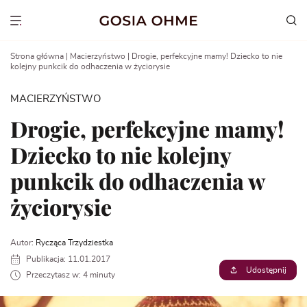
Go
to
Show menu
content
Strona główna
|
Macierzyństwo
|
Drogie, perfekcyjne mamy! Dziecko to nie
kolejny punkcik do odhaczenia w życiorysie
MACIERZYŃSTWO
Drogie, perfekcyjne mamy!
Dziecko to nie kolejny
punkcik do odhaczenia w
życiorysie
Autor:
Rycząca Trzydziestka
Publikacja: 11.01.2017
Udostępnij
Przeczytasz w: 4 minuty