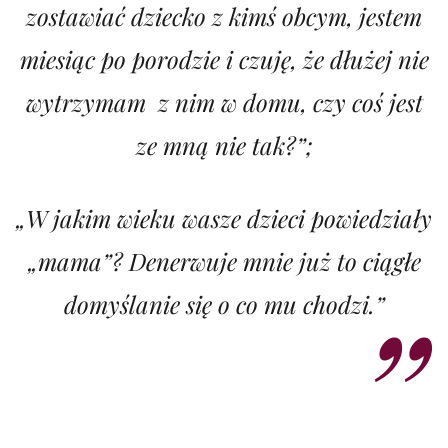
zostawiać dziecko z kimś obcym, jestem
miesiąc po porodzie i czuję, że dłużej nie
wytrzymam z nim w domu, czy coś jest
ze mną nie tak?”;
„W jakim wieku wasze dzieci powiedziały
„mama”? Denerwuje mnie już to ciągłe
domyślanie się o co mu chodzi.”