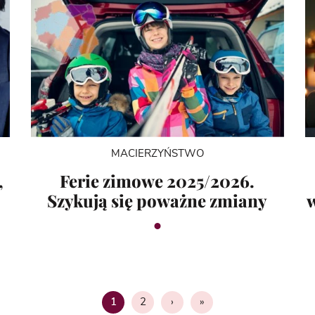
MACIERZYŃSTWO
,
Ferie zimowe 2025/2026.
Szykują się poważne zmiany
2
›
»
1
Strona