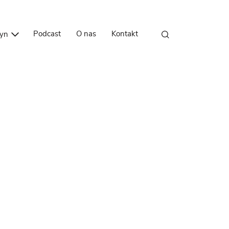
Przejdź do treści
Podcast
O nas
Kontakt
zyn