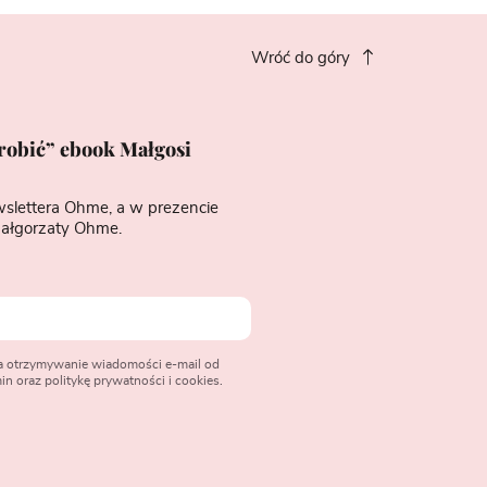
Wróć do góry
zrobić” ebook Małgosi
wslettera Ohme, a w prezencie
ałgorzaty Ohme.
na otrzymywanie wiadomości e-mail od
n oraz politykę prywatności i cookies.