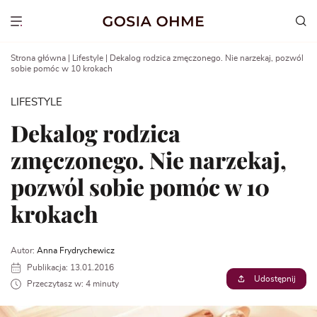
Go
to
Show menu
content
Strona główna
|
Lifestyle
|
Dekalog rodzica zmęczonego. Nie narzekaj, pozwól
sobie pomóc w 10 krokach
LIFESTYLE
Dekalog rodzica
zmęczonego. Nie narzekaj,
pozwól sobie pomóc w 10
krokach
Autor:
Anna Frydrychewicz
Publikacja: 13.01.2016
Udostępnij
Przeczytasz w: 4 minuty