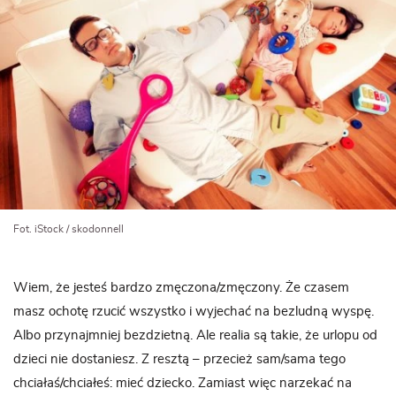
Fot. iStock / skodonnell
Wiem, że jesteś bardzo zmęczona/zmęczony. Że czasem
masz ochotę rzucić wszystko i wyjechać na bezludną wyspę.
Albo przynajmniej bezdzietną. Ale realia są takie, że urlopu od
dzieci nie dostaniesz. Z resztą – przecież sam/sama tego
chciałaś/chciałeś: mieć dziecko. Zamiast więc narzekać na