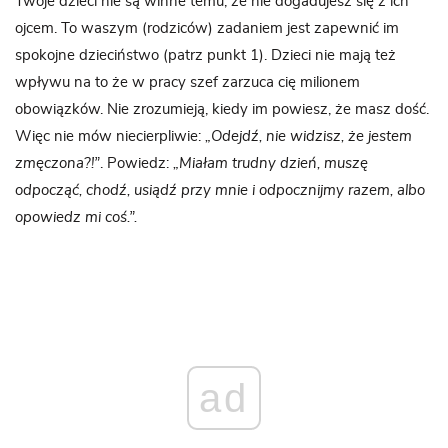
Twoje dzieci nie są winne temu, że nie dogadujesz się z ich
ojcem. To waszym (rodziców) zadaniem jest zapewnić im
spokojne dzieciństwo (patrz punkt 1). Dzieci nie mają też
wpływu na to że w pracy szef zarzuca cię milionem
obowiązków. Nie zrozumieją, kiedy im powiesz, że masz dość.
Więc nie mów niecierpliwie:
„Odejdź, nie widzisz, że jestem
zmęczona?!”
. Powiedz:
„Miałam trudny dzień, muszę
odpocząć, chodź, usiądź przy mnie i odpocznijmy razem, albo
opowiedz mi coś.”.
ad