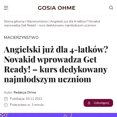
Go
to
Show menu
content
Strona główna
|
Macierzyństwo
|
Angielski już dla 4-latków? Novakid
wprowadza Get Ready! – kurs dedykowany najmłodszym uczniom
MACIERZYŃSTWO
Angielski już dla 4-latków?
Novakid wprowadza Get
Ready! – kurs dedykowany
najmłodszym uczniom
Autor:
Redakcja Oh!me
Publikacja: 03.11.2022
Udostępnij
Przeczytasz w: 3 minuty