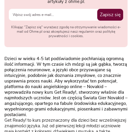
artykuły z ohme.pl.
Zapisz się
Klikając "Zapisz się" wyrażasz zgodę na otrzymywanie wiadomości e-
mail od Ohme.pl oraz akceptujesz nasz regulamin oraz politykę
prywatności i cookies.
Dzieci w wieku 4-5 lat podświadomie pochłaniają ogromną
ilość informacji. W tym czasie ich mózgi są jak gąbka, tworzą
połączenia neuronowe, a języki obce przyswajane są
intuicyjnie, podobnie jak doznania zmysłowe, co znacznie
usprawnia proces nauki. Aby wykorzystać ten potencjał,
platforma do nauki angielskiego online – Novakid –
wprowadziła nowy kurs Get Ready!, stworzony właśnie dla
najmłodszych uczniów. Jest on częścią Świata Gier Novakid –
angażującego, opartego na fabule środowiska edukacyjnego,
wypełnionego grami edukacyjnymi, piosenkami i zabawnymi
postaciami.
Get Ready! to kurs przeznaczony dla dzieci bez wcześniejszej
znajomości języka. Już od pierwszej lekcji młodzi uczniowie
mają kontakt z kolorami, dźwiękiem i muzyką, a także