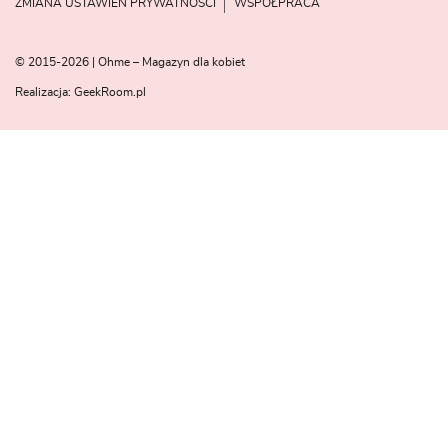
ZMIANA USTAWIEŃ PRYWATNOŚCI
WSPÓŁPRACA
© 2015-2026 | Ohme – Magazyn dla kobiet
Realizacja:
GeekRoom.pl