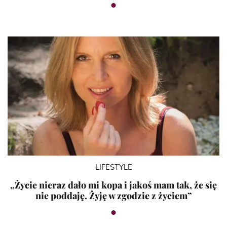
LIFESTYLE
„Życie nieraz dało mi kopa i jakoś mam tak, że się
nie poddaję. Żyję w zgodzie z życiem”