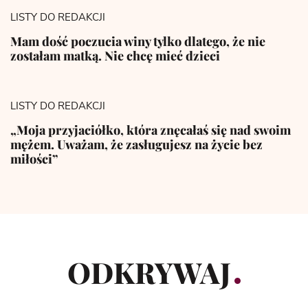
LISTY DO REDAKCJI
Mam dość poczucia winy tylko dlatego, że nie
zostałam matką. Nie chcę mieć dzieci
LISTY DO REDAKCJI
„Moja przyjaciółko, która znęcałaś się nad swoim
mężem. Uważam, że zasługujesz na życie bez
miłości”
ODKRYWAJ