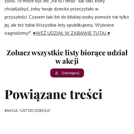
życiu. To może być list „na tu i teraz” lub taki, który
chciał(a)byś, żeby twoje dziecko przeczytało w
przyszłości. Czasem taki list do bliskiej osoby pomoże nie tylko
jej, ale też tobie.Wszystkie listy opublikujemy. Wybrane
nagrodzimy!”.
♥WEŹ UDZIAŁ W ZABAWIE TUTAJ ♥
Zobacz wszystkie listy biorące udział
w akcji
Udostępnij
Powiązane treści
AKCJA "LIST DO DZIECKA"