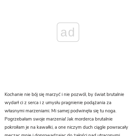
ad
Kochanie nie bój się marzyć i nie pozwól, by świat brutalnie
wydarł ci z serca i z umysłu pragnienie podążania za
własnymi marzeniami. Mi samej podwinęła się tu noga.
Pogrzebałam swoje marzenia! Jak morderca brutalnie
pokroiłam je na kawałki, a one niczym duch ciągle powracały
męcząc mnie i doprowadzając do żałości nad utraconymi