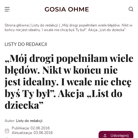
Go
to
Show menu
content
Strona główna
|
Listy do redakcji
|
„Mój drogi popełniłam wiele błędów. Nikt w
końcu nie jest idealny. I wcale nie chcę byś Ty był”. Akcja „List do dziecka”
LISTY DO REDAKCJI
„Mój drogi popełniłam wiele
błędów. Nikt w końcu nie
jest idealny. I wcale nie chcę
byś Ty był”. Akcja „List do
dziecka”
Autor:
Listy do redakcji
Publikacja: 02.06.2016
Aktualizacja: 03.06.2016
Udostępnij