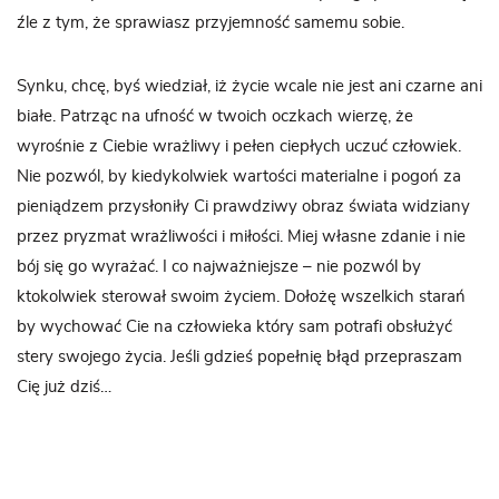
źle z tym, że sprawiasz przyjemność samemu sobie.
Synku, chcę, byś wiedział, iż życie wcale nie jest ani czarne ani
białe. Patrząc na ufność w twoich oczkach wierzę, że
wyrośnie z Ciebie wrażliwy i pełen ciepłych uczuć człowiek.
Nie pozwól, by kiedykolwiek wartości materialne i pogoń za
pieniądzem przysłoniły Ci prawdziwy obraz świata widziany
przez pryzmat wrażliwości i miłości. Miej własne zdanie i nie
bój się go wyrażać. I co najważniejsze – nie pozwól by
ktokolwiek sterował swoim życiem. Dołożę wszelkich starań
by wychować Cie na człowieka który sam potrafi obsłużyć
stery swojego życia. Jeśli gdzieś popełnię błąd przepraszam
Cię już dziś…