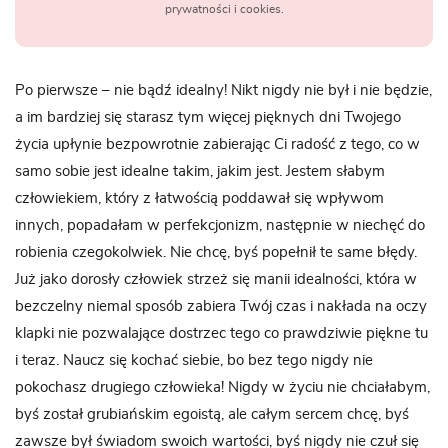
prywatności i cookies.
Po pierwsze – nie bądź idealny! Nikt nigdy nie był i nie będzie,
a im bardziej się starasz tym więcej pięknych dni Twojego
życia upłynie bezpowrotnie zabierając Ci radość z tego, co w
samo sobie jest idealne takim, jakim jest. Jestem słabym
człowiekiem, który z łatwością poddawał się wpływom
innych, popadałam w perfekcjonizm, następnie w niechęć do
robienia czegokolwiek. Nie chcę, byś popełnił te same błędy.
Już jako dorosły człowiek strzeż się manii idealności, która w
bezczelny niemal sposób zabiera Twój czas i nakłada na oczy
klapki nie pozwalające dostrzec tego co prawdziwie piękne tu
i teraz. Naucz się kochać siebie, bo bez tego nigdy nie
pokochasz drugiego człowieka! Nigdy w życiu nie chciałabym,
byś został grubiańskim egoistą, ale całym sercem chcę, byś
zawsze był świadom swoich wartości, byś nigdy nie czuł się