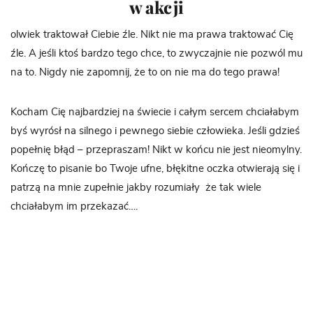
w akcji
olwiek traktował Ciebie źle. Nikt nie ma prawa traktować Cię
źle. A jeśli ktoś bardzo tego chce, to zwyczajnie nie pozwól mu
na to. Nigdy nie zapomnij, że to on nie ma do tego prawa!
Kocham Cię najbardziej na świecie i całym sercem chciałabym
byś wyrósł na silnego i pewnego siebie człowieka. Jeśli gdzieś
popełnię błąd – przepraszam! Nikt w końcu nie jest nieomylny.
Kończę to pisanie bo Twoje ufne, błękitne oczka otwierają się i
patrzą na mnie zupełnie jakby rozumiały że tak wiele
chciałabym im przekazać….