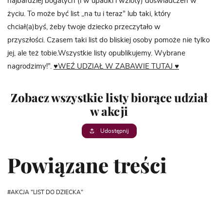
najbardziej bogatych (i w upadki i wzloty) doświadczeń w
życiu. To może być list „na tu i teraz” lub taki, który
chciał(a)byś, żeby twoje dziecko przeczytało w
przyszłości. Czasem taki list do bliskiej osoby pomoże nie tylko
jej, ale też tobie.Wszystkie listy opublikujemy. Wybrane
nagrodzimy!”.
♥WEŹ UDZIAŁ W ZABAWIE TUTAJ ♥
Zobacz wszystkie listy biorące udział
w akcji
Udostępnij
Powiązane treści
AKCJA "LIST DO DZIECKA"