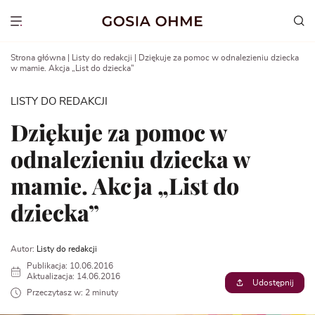
Go
to
Show menu
content
Strona główna
|
Listy do redakcji
|
Dziękuje za pomoc w odnalezieniu dziecka
w mamie. Akcja „List do dziecka”
LISTY DO REDAKCJI
Dziękuje za pomoc w
odnalezieniu dziecka w
mamie. Akcja „List do
dziecka”
Autor:
Listy do redakcji
Publikacja: 10.06.2016
Aktualizacja: 14.06.2016
Udostępnij
Przeczytasz w: 2 minuty