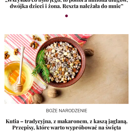
dwójka dzieci i żona. Reszta należała do mnie”
BOŻE NARODZENIE
Kutia – tradycyjna, z makaronem, z kaszą jaglaną.
Przepisy, które warto wypróbować na święta