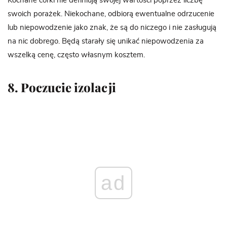
Kochane córki nie definiują swojej wartości poprzez liczbę
swoich porażek. Niekochane, odbiorą ewentualne odrzucenie
lub niepowodzenie jako znak, że są do niczego i nie zasługują
na nic dobrego. Będą starały się unikać niepowodzenia za
wszelką cenę, często własnym kosztem.
8. Poczucie izolacji
ad