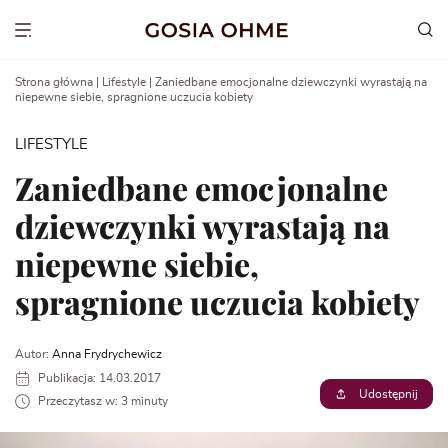
Go
to
Show menu
content
Strona główna
|
Lifestyle
|
Zaniedbane emocjonalne dziewczynki wyrastają na
niepewne siebie, spragnione uczucia kobiety
LIFESTYLE
Zaniedbane emocjonalne
dziewczynki wyrastają na
niepewne siebie,
spragnione uczucia kobiety
Autor:
Anna Frydrychewicz
Publikacja: 14.03.2017
Udostępnij
Przeczytasz w: 3 minuty