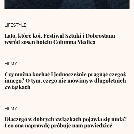
LIFESTYLE
Lato, które koi. Festiwal Sztuki i Dobrostanu
wśród sosen hotelu Columna Medica
FILMY
Czy można kochać i jednocześnie pragnąć czegoś
innego? O tym, czego nie mówimy w długoletnich
związkach
FILMY
Dlaczego w dobrych związkach pojawia się nuda?
I co ona naprawdę próbuje nam powiedzieć