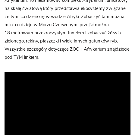
Afrykarium. To niesamowity kompleks Afrykarium, unikatowy
na skalę światową który przedstawia ekosystemy związane
ze tym, co dzieje się w wodzie Afryki. Zobaczyć tam można
m.in. co dzieje w Morzu Czerwonym, przejść można
18 metrowym przezroczystym tunelem i zobaczyć żółwia
zielonego, rekiny, płaszczki i wiele innych gatunków ryb.
Wszystkie szczegóły dotyczące ZOO i Afrykarium znajdziecie
pod
TYM linkiem
.