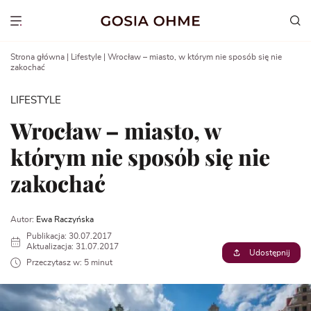
Go
to
Show menu
content
Strona główna
|
Lifestyle
|
Wrocław – miasto, w którym nie sposób się nie
zakochać
LIFESTYLE
Wrocław – miasto, w
którym nie sposób się nie
zakochać
Autor:
Ewa Raczyńska
Publikacja: 30.07.2017
Aktualizacja: 31.07.2017
Udostępnij
Przeczytasz w: 5 minut