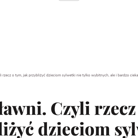
li rzecz o tym, jak przybliżyć dzieciom sylwetki nie tylko wybitnych, ale i bardzo cie
ławni. Czyli rzecz
liżyć dzieciom syl