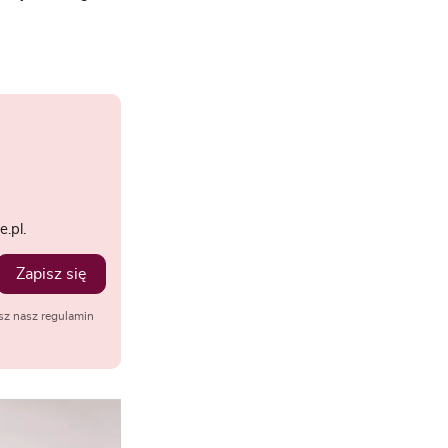
.pl.
Zapisz się
sz nasz regulamin