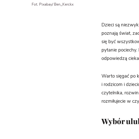
Fot. Pixabay/
Ben_Kerckx
Dzieci są niezwyk
poznają świat, za
się być wszystko
pytanie pociechy. 
odpowiedzą ciekaw
Warto sięgać po k
i rodzicom i dzie
czytelnika, rozwi
rozmiłujecie w cz
Wybór ulub