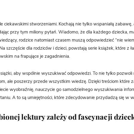
le ciekawskimi stworzeniami. Kochają nie tylko wspaniałą zabawę, a
dając przy tym miliony pytań. Wiadomo, że dla każdego dziecka, m
wiedzący, rodzice natomiast czasem muszą odpowiedzieć “nie wiem
Na szczęście dla rodziców i dzieci, powstają serie książek, które z ł
skim na frapujące je zagadnienia.
siążki, aby wspólnie wyszukiwać odpowiedzi. To nie tylko pozwoli 
ciom, ale poszerzy przede wszystkim wiedzę. Dzięki treściom które
niecie wyobraźnię, nauczycie go samodzielnego wyszukiwania inform
ytaniu. A to są umiejętności, które zdecydowanie przydadzą się w 
ionej lektury zależy od fascynacji dziec