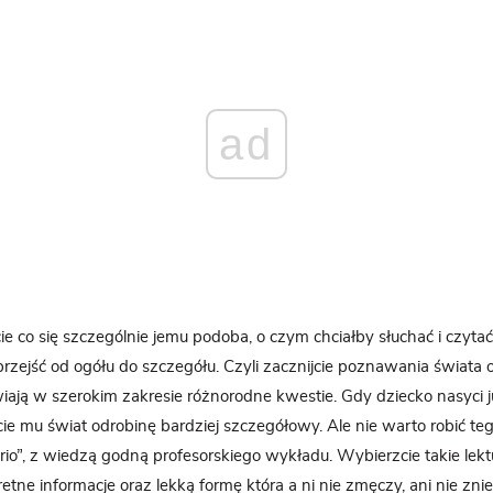
ad
 co się szczególnie jemu podoba, o czym chciałby słuchać i czytać
rzejść od ogółu do szczegółu. Czyli zacznijcie poznawania świata o
wiają w szerokim zakresie różnorodne kwestie. Gdy dziecko nasyci
ie mu świat odrobinę bardziej szczegółowy. Ale nie warto robić te
rio”, z wiedzą godną profesorskiego wykładu. Wybierzcie takie lekt
retne informacje oraz lekką formę która a ni nie zmęczy, ani nie zn