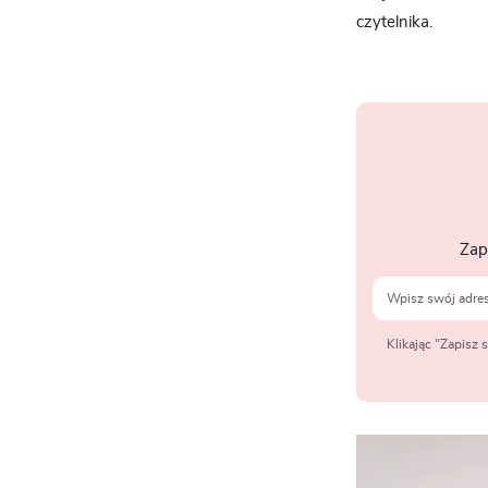
czytelnika.
Zap
Klikając "Zapisz