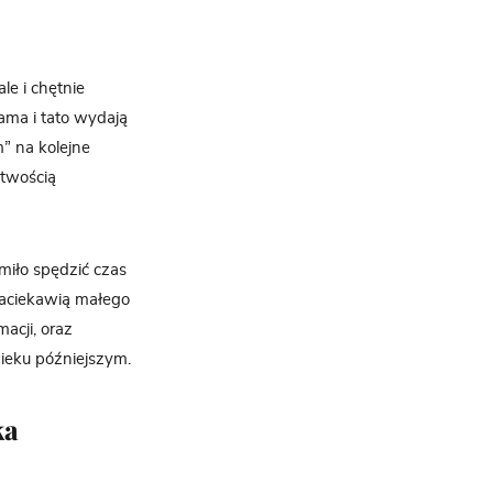
le i chętnie
ama i tato wydają
” na kolejne
atwością
miło spędzić czas
 zaciekawią małego
acji, oraz
wieku późniejszym.
ka