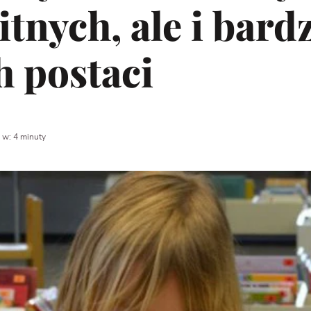
itnych, ale i bard
 postaci
 w: 4 minuty