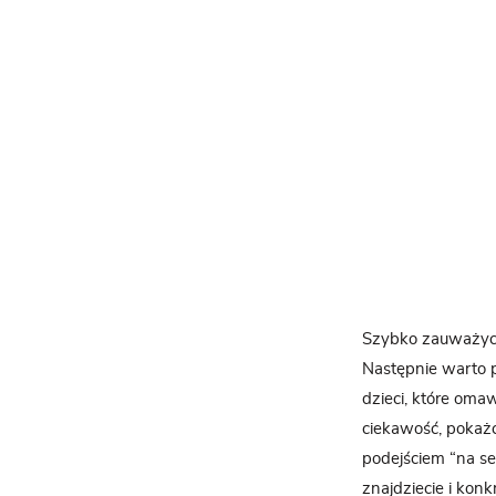
Szybko zauważycie
Następnie warto p
dzieci, które oma
ciekawość, pokażc
podejściem “na se
znajdziecie i konk