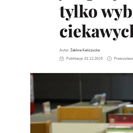
tylko wyb
ciekawych
Autor:
Żaklina Kańczucka
Publikacja: 01.12.2015
Przeczytasz