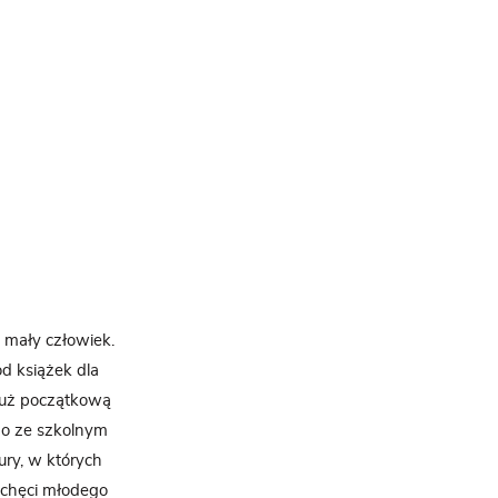
 mały człowiek.
d książek dla
 już początkową
go ze szkolnym
ury, w których
iechęci młodego