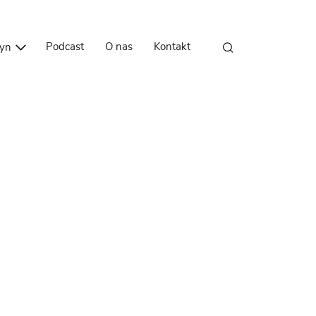
Przejdź do treści
Podcast
O nas
Kontakt
zyn