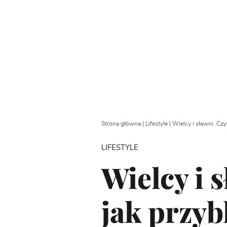
Strona główna
|
Lifestyle
|
Wielcy i sławni. Czy
LIFESTYLE
Wielcy i s
jak przyb