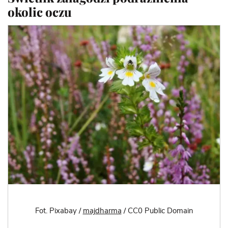
okolic oczu
Fot. Pixabay /
majdharma
/ CC0 Public Domain