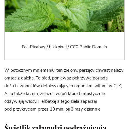
Fot. Pixabay /
blickpixel
/ CC0 Public Domain
W potocznym mniemaniu, ten zielony, parzący chwast należy
omijać z daleka. To błąd, ponieważ pokrzywa posiada
dużo flawonoidów detoksykujących organizm, witaminy C, K,
A, a także krzem, żelazo i wapń które fantastycznie
odżywiają włosy. Herbatkę z tego ziela zaparzaj
pod przykryciem przez 10 min, pij 3 razy dziennie.
Świetlik załagodzi podrażnienia