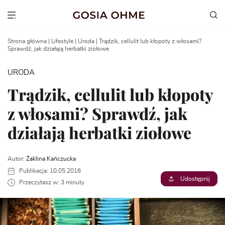
Go
to
Show menu
content
Strona główna
|
Lifestyle
|
Uroda
|
Trądzik, cellulit lub kłopoty z włosami?
Sprawdź, jak działają herbatki ziołowe
URODA
Trądzik, cellulit lub kłopoty
z włosami? Sprawdź, jak
działają herbatki ziołowe
Autor:
Żaklina Kańczucka
Publikacja: 10.05.2016
Udostępnij
Przeczytasz w: 3 minuty