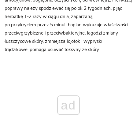
antocyjanów, dogłębnie oczyści skórę od wewnątrz. Pierwszej
poprawy należy spodziewać się po ok 2 tygodniach, pijąc
herbatkę 1-2 razy w ciągu dnia, zaparzaną
po przykryciem przez 5 minut. Łopian wykazuje właściwości
przeciwgrzybiczne i przeciwbakteryjne, łagodzi zmiany
łuszczycowe skóry, zmniejsza łojotok i wypryski
trądzikowe, pomaga usuwać toksyny ze skóry.
ad