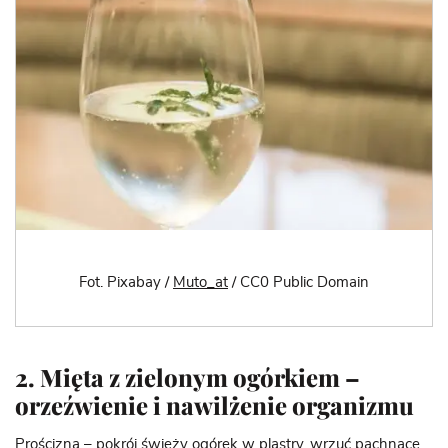
Fot. Pixabay /
Muto_at
/ CC0 Public Domain
2. Mięta z zielonym ogórkiem –
orzeźwienie i nawilżenie organizmu
Prościzna – pokrój świeży ogórek w plastry, wrzuć pachnące