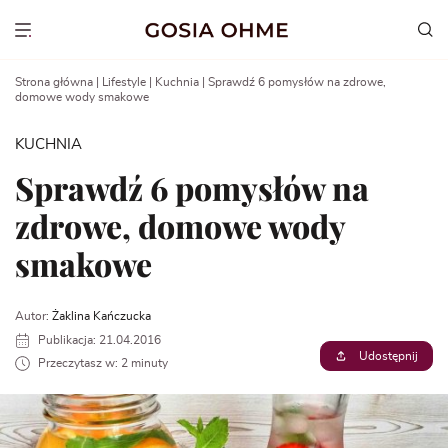
Go
to
Show menu
content
Strona główna
|
Lifestyle
|
Kuchnia
|
Sprawdź 6 pomysłów na zdrowe,
domowe wody smakowe
KUCHNIA
Sprawdź 6 pomysłów na
zdrowe, domowe wody
smakowe
Autor:
Żaklina Kańczucka
Publikacja: 21.04.2016
Udostępnij
Przeczytasz w: 2 minuty