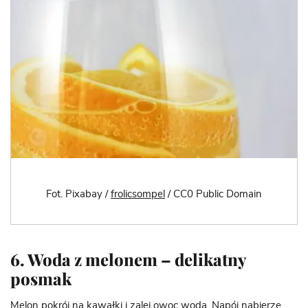
Fot. Pixabay /
frolicsompel
/ CC0 Public Domain
6. Woda z melonem – delikatny
posmak
Melon pokrój na kawałki i zalej owoc wodą. Napój nabierze