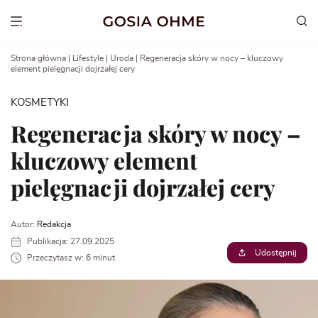
Go
to
Show menu
content
Strona główna
|
Lifestyle
|
Uroda
|
Regeneracja skóry w nocy – kluczowy
element pielęgnacji dojrzałej cery
KOSMETYKI
Regeneracja skóry w nocy –
kluczowy element
pielęgnacji dojrzałej cery
Autor:
Redakcja
Publikacja: 27.09.2025
Udostępnij
Przeczytasz w: 6 minut