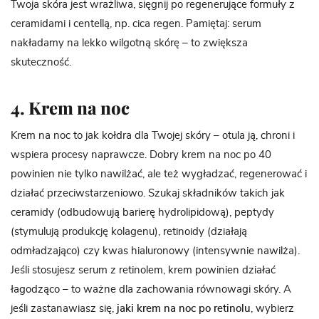
Twoja skóra jest wrażliwa, sięgnij po regenerujące formuły z
ceramidami i centellą, np. cica regen. Pamiętaj: serum
nakładamy na lekko wilgotną skórę – to zwiększa
skuteczność.
4. Krem na noc
Krem na noc to jak kołdra dla Twojej skóry – otula ją, chroni i
wspiera procesy naprawcze. Dobry krem na noc po 40
powinien nie tylko nawilżać, ale też wygładzać, regenerować i
działać przeciwstarzeniowo. Szukaj składników takich jak
ceramidy (odbudowują barierę hydrolipidową), peptydy
(stymulują produkcję kolagenu), retinoidy (działają
odmładzająco) czy kwas hialuronowy (intensywnie nawilża).
Jeśli stosujesz serum z retinolem, krem powinien działać
łagodząco – to ważne dla zachowania równowagi skóry. A
jeśli zastanawiasz się,
jaki krem na noc po retinolu
, wybierz