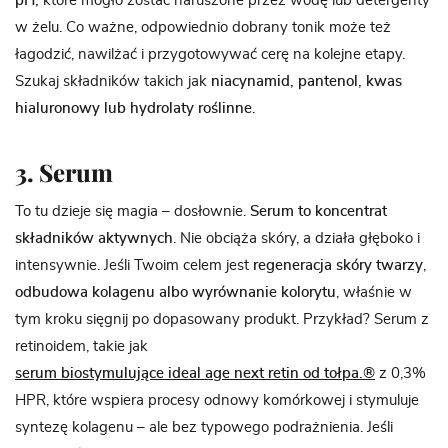
pH,
które mogło zostać naruszone przez wodę lub detergenty
w żelu. Co ważne, odpowiednio dobrany tonik może też
łagodzić, nawilżać i przygotowywać cerę na kolejne etapy.
Szukaj składników takich jak
niacynamid, pantenol, kwas
hialuronowy lub hydrolaty roślinne
.
3. Serum
To tu dzieje się magia – dosłownie.
Serum to
koncentrat
składników aktywnych
. Nie obciąża skóry, a działa głęboko i
intensywnie. Jeśli Twoim celem jest
regeneracja skóry twarzy
,
odbudowa kolagenu
albo wyrównanie kolorytu
, właśnie w
tym kroku sięgnij po dopasowany produkt. Przykład? Serum z
retinoidem, takie jak
serum biostymulujące ideal age next retin od tołpa.®
z 0,3%
HPR, które wspiera procesy odnowy komórkowej i stymuluje
syntezę kolagenu – ale bez typowego podrażnienia. Jeśli