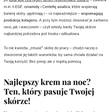
po
ideal age cica regen serum regenerujące tołpa.®
– zawiera
m.in.
t-EGF
,
ceramidy
i
Centellę asiatica
, które wspierają
barierę skóry, ujędrniają i – co najważniejsze –
wspomagają
produkcję kolagenu
. A przy tym możesz stosować je zarówno
rano, jak i wieczorem – czyli wtedy, kiedy Twojej skórze
najbardziej potrzebna jest troska i odbudowa.
To nie kwestia „zmusić” skórę do pracy – chodzi raczej o
stworzenie jej takich warunków, by sama chciała działać na
Twoją korzyść. Bez presji, ale z mądrą pomocą.
Najlepszy krem na noc?
Ten, który pasuje Twojej
skórze!