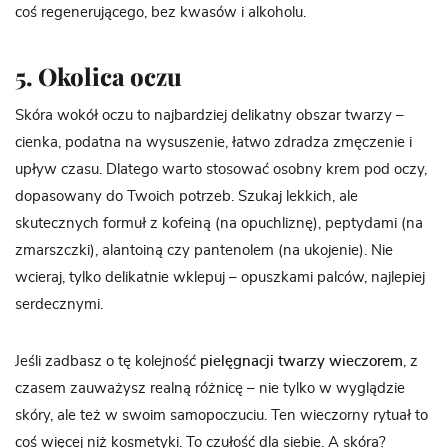
coś regenerującego, bez kwasów i alkoholu.
5. Okolica oczu
Skóra wokół oczu to najbardziej delikatny obszar twarzy –
cienka, podatna na wysuszenie, łatwo zdradza zmęczenie i
upływ czasu. Dlatego warto stosować osobny krem pod oczy,
dopasowany do Twoich potrzeb. Szukaj lekkich, ale
skutecznych formuł z kofeiną (na opuchliznę), peptydami (na
zmarszczki), alantoiną czy pantenolem (na ukojenie). Nie
wcieraj, tylko delikatnie wklepuj – opuszkami palców, najlepiej
serdecznymi.
Jeśli zadbasz o tę kolejność
pielęgnacji twarzy wieczorem
, z
czasem zauważysz realną różnicę – nie tylko w wyglądzie
skóry, ale też w swoim samopoczuciu. Ten wieczorny rytuał to
coś więcej niż kosmetyki. To czułość dla siebie. A skóra?