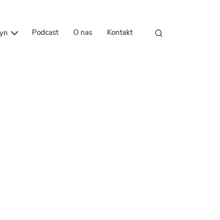
Przejdź do treści
Podcast
O nas
Kontakt
zyn