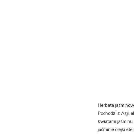
Herbata jaśminowa
Pochodzi z Azji, a
kwiatami jaśminu 
jaśminie olejki e