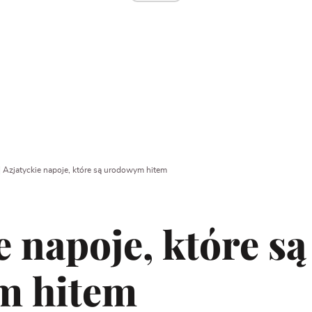
|
Azjatyckie napoje, które są urodowym hitem
e napoje, które są
m hitem