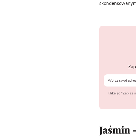
skondensowanym i 
Zap
Klikając "Zapisz
Jaśmin 