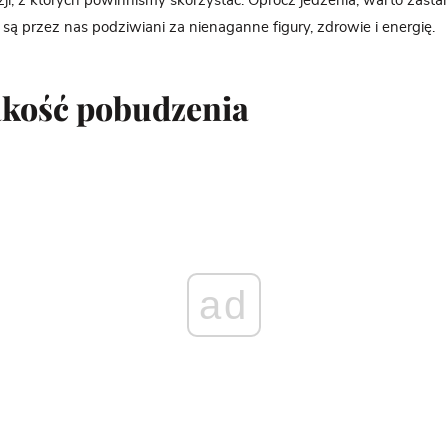
ji, z których powinniśmy skorzystać. Oprócz jedzenia, warto zasta
 są przez nas podziwiani za nienaganne figury, zdrowie i energię.
kość pobudzenia
ad