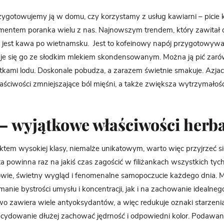
ygotowujemy ją w domu, czy korzystamy z usług kawiarni – picie 
entem poranka wielu z nas. Najnowszym trendem, który zawitał do
 jest kawa po wietnamsku. Jest to kofeinowy napój przygotowyw
je się go ze słodkim mlekiem skondensowanym. Można ją pić zaró
stkami lodu. Doskonale pobudza, a zarazem świetnie smakuje. Azjac
ściwości zmniejszające ból mięśni, a także zwiększa wytrzymałoś
– wyjątkowe właściwości herb
tem wysokiej klasy, niemalże unikatowym, warto więc przyjrzeć się j
 powinna raz na jakiś czas zagościć w filiżankach wszystkich tych
owie, świetny wygląd i fenomenalne samopoczucie każdego dnia. 
anie bystrości umysłu i koncentracji, jak i na zachowanie idealneg
o zawiera wiele antyoksydantów, a więc redukuje oznaki starzenia 
decydowanie dłużej zachować jędrność i odpowiedni kolor. Podawa