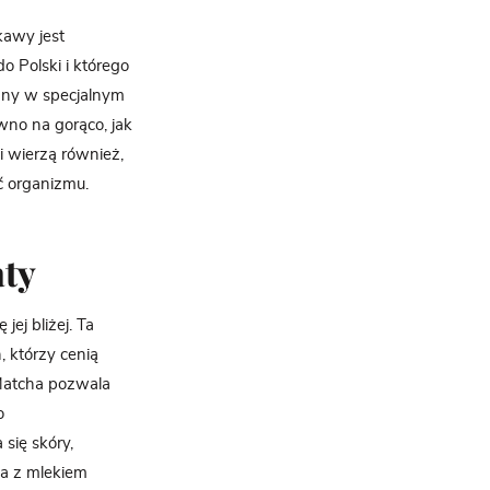
kawy jest
 Polski i którego
any w specjalnym
wno na gorąco, jak
i wierzą również,
ć organizmu.
aty
ej bliżej. Ta
, którzy cenią
Matcha pozwala
o
się skóry,
na z mlekiem