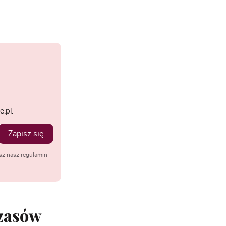
.pl.
Zapisz się
sz nasz regulamin
czasów