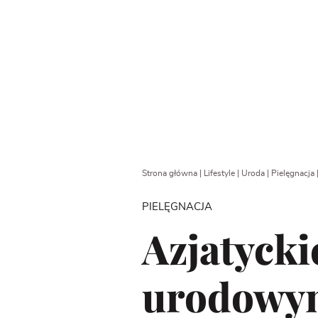
Strona główna
|
Lifestyle
|
Uroda
|
Pielęgnacja
PIELĘGNACJA
Azjatycki
urodowy