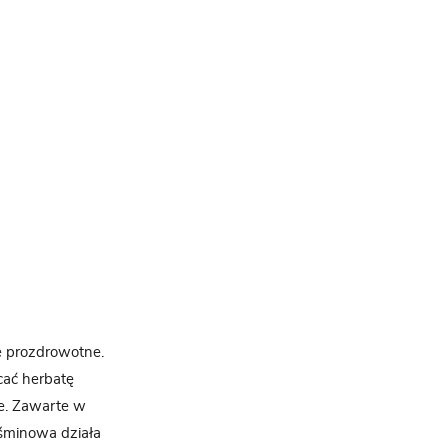
e prozdrowotne.
acać herbatę
ne. Zawarte w
aśminowa działa