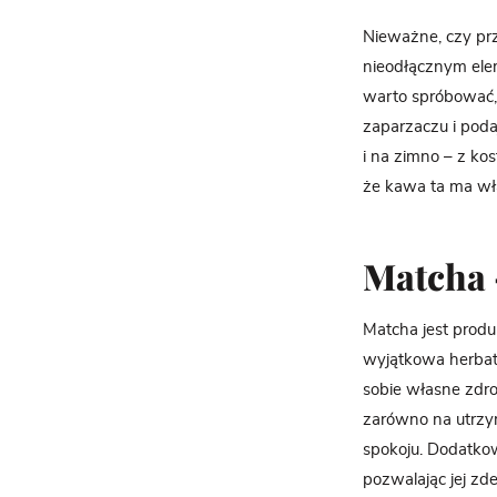
Nieważne, czy prz
nieodłącznym elem
warto spróbować,
zaparzaczu i poda
i na zimno – z ko
że kawa ta ma wła
Matcha
Matcha jest produk
wyjątkowa herbata
sobie własne zdr
zarówno na utrzym
spokoju. Dodatkow
pozwalając jej z