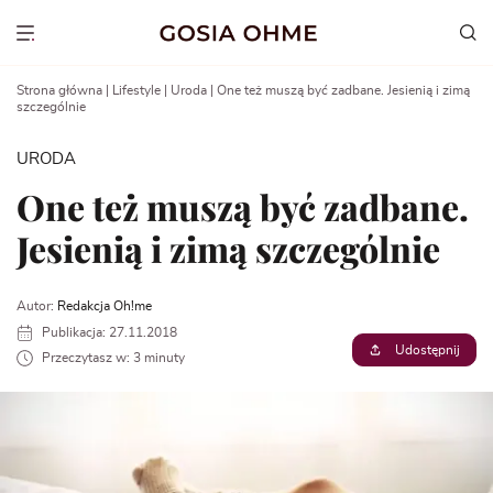
Go
to
Show menu
content
Strona główna
|
Lifestyle
|
Uroda
|
One też muszą być zadbane. Jesienią i zimą
szczególnie
URODA
One też muszą być zadbane.
Jesienią i zimą szczególnie
Autor:
Redakcja Oh!me
Publikacja: 27.11.2018
Udostępnij
Przeczytasz w: 3 minuty