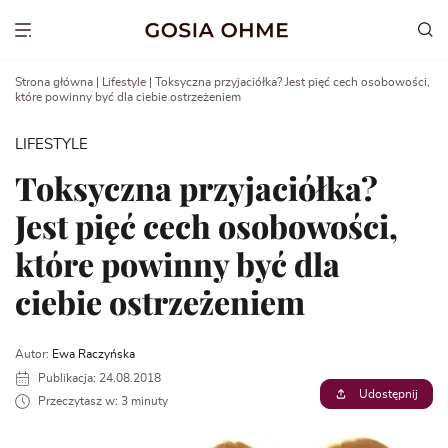
Go
to
Show menu
content
Strona główna
|
Lifestyle
|
Toksyczna przyjaciółka? Jest pięć cech osobowości,
które powinny być dla ciebie ostrzeżeniem
LIFESTYLE
Toksyczna przyjaciółka?
Jest pięć cech osobowości,
które powinny być dla
ciebie ostrzeżeniem
Autor:
Ewa Raczyńska
Publikacja: 24.08.2018
Udostępnij
Przeczytasz w: 3 minuty