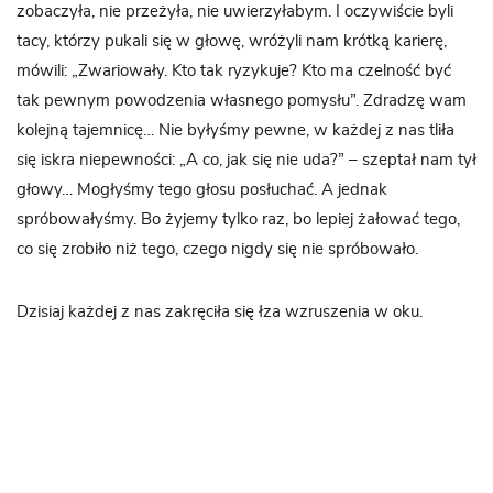
zobaczyła, nie przeżyła, nie uwierzyłabym. I oczywiście byli
tacy, którzy pukali się w głowę, wróżyli nam krótką karierę,
mówili: „Zwariowały. Kto tak ryzykuje? Kto ma czelność być
tak pewnym powodzenia własnego pomysłu”. Zdradzę wam
kolejną tajemnicę… Nie byłyśmy pewne, w każdej z nas tliła
się iskra niepewności: „A co, jak się nie uda?” – szeptał nam tył
głowy… Mogłyśmy tego głosu posłuchać. A jednak
spróbowałyśmy. Bo żyjemy tylko raz, bo lepiej żałować tego,
co się zrobiło niż tego, czego nigdy się nie spróbowało.
Dzisiaj każdej z nas zakręciła się łza wzruszenia w oku.