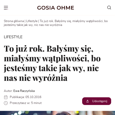
Go
to
Show menu
content
Strona główna
|
Lifestyle
|
To już rok. Bałyśmy się, miałyśmy wątpliwości, bo
jesteśmy takie jak wy, nic nas nie wyróżnia
LIFESTYLE
To już rok. Bałyśmy się,
miałyśmy wątpliwości, bo
jesteśmy takie jak wy, nic
nas nie wyróżnia
Autor:
Ewa Raczyńska
Publikacja: 05.10.2016
Udostępnij
Przeczytasz w: 5 minut