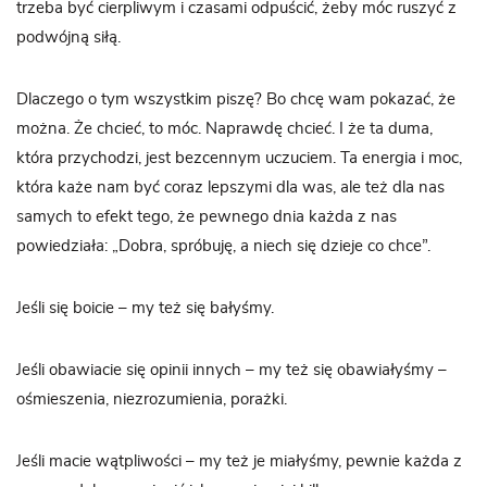
trzeba być cierpliwym i czasami odpuścić, żeby móc ruszyć z
podwójną siłą.
Dlaczego o tym wszystkim piszę? Bo chcę wam pokazać, że
można. Że chcieć, to móc. Naprawdę chcieć. I że ta duma,
która przychodzi, jest bezcennym uczuciem. Ta energia i moc,
która każe nam być coraz lepszymi dla was, ale też dla nas
samych to efekt tego, że pewnego dnia każda z nas
powiedziała: „Dobra, spróbuję, a niech się dzieje co chce”.
Jeśli się boicie – my też się bałyśmy.
Jeśli obawiacie się opinii innych – my też się obawiałyśmy –
ośmieszenia, niezrozumienia, porażki.
Jeśli macie wątpliwości – my też je miałyśmy, pewnie każda z