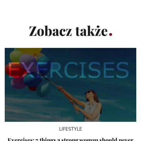
Zobacz także
LIFESTYLE
Exercises: 7 things a strong woman should never