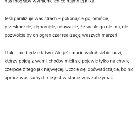
nas mogłaby wymienić ich co najmniej kilka.
Jeśli paraliżuje was strach – pokonajcie go, omińcie,
przeskoczcie, zignorujcie, udawajcie, że wcale go nie ma, nie
pozwólcie by on ograniczał realizację waszych marzeń.
I tak – nie będzie łatwo. Ale jeśli macie wokół siebie ludzi,
którzy pójdą z wami, choćby mieli się pojawić tylko na chwilę –
czerpcie z tego jak najwięcej. Uczcie się, doświadczajcie, bo nic
oprócz was samych nie jest w stanie was zatrzymać.