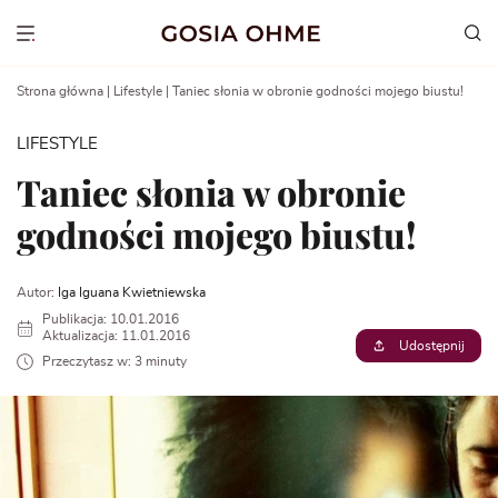
Go
to
Show menu
content
Strona główna
|
Lifestyle
|
Taniec słonia w obronie godności mojego biustu!
LIFESTYLE
Taniec słonia w obronie
godności mojego biustu!
Autor:
Iga Iguana Kwietniewska
Publikacja: 10.01.2016
Aktualizacja: 11.01.2016
Udostępnij
Przeczytasz w: 3 minuty