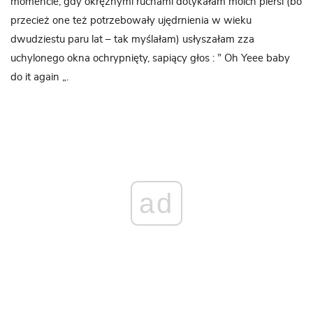
momencie, gdy okrężnymi ruchami dotykałam moich piersi (bo
przecież one też potrzebowały ujędrnienia w wieku
dwudziestu paru lat – tak myślałam) usłyszałam zza
uchylonego okna ochrypnięty, sapiący głos : ” Oh Yeee baby
do it again „.
ad