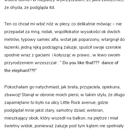
że ohyda, że podgląda itd.
Ten co chciał mi wbić nóż w plecy, co delikatnie mówiąc – nie
przepadał za mną, rodak, współlokator wysokości ok dwóch
metrów, typowy samiec alfa, wstał jak poparzony, wtargnął do
łazienki, jedną ręką podciągną żaluzje, spuścił swoje szerokie
spodnie wraz z gaciami i kołysząc w prawo , w lewo swoim
przyrodzeniem wrzeszczał :
” Do you like that??? dance of
the elephant??!!”
Pokochałam go natychmiast, jak brata, przyjaciela, opiekuna,
zbawcę! Stanął w obronie moich piersi, w takim stylu, że długo
zapamiętane to było na ulicy Little Rock avenue, gdzie
podglądał mnie jakiś stary, samotny dziad, weteran,
mieszkający obok, który wszedł na balkon, na piętrze i miał
świetny widok, ponieważ żaluzje pod tym kątem nie spełniały