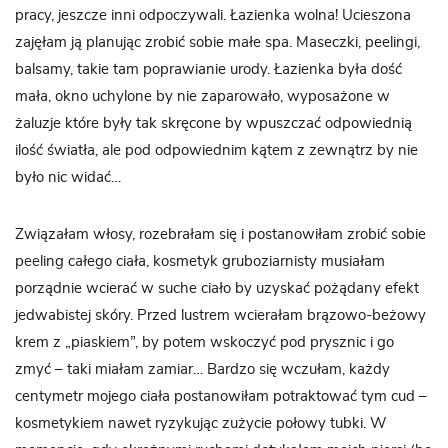
pracy, jeszcze inni odpoczywali. Łazienka wolna! Ucieszona
zajęłam ją planując zrobić sobie małe spa. Maseczki, peelingi,
balsamy, takie tam poprawianie urody. Łazienka była dość
mała, okno uchylone by nie zaparowało, wyposażone w
żaluzje które były tak skręcone by wpuszczać odpowiednią
ilość światła, ale pod odpowiednim kątem z zewnątrz by nie
było nic widać…
Związałam włosy, rozebrałam się i postanowiłam zrobić sobie
peeling całego ciała, kosmetyk gruboziarnisty musiałam
porządnie wcierać w suche ciało by uzyskać pożądany efekt
jedwabistej skóry. Przed lustrem wcierałam brązowo-beżowy
krem z „piaskiem”, by potem wskoczyć pod prysznic i go
zmyć – taki miałam zamiar… Bardzo się wczułam, każdy
centymetr mojego ciała postanowiłam potraktować tym cud –
kosmetykiem nawet ryzykując zużycie połowy tubki. W