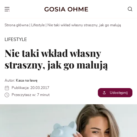
Go
to
Show menu
content
Strona główna
|
Lifestyle
|
Nie taki wkład własny straszny, jak go malują
LIFESTYLE
Nie taki wkład własny
straszny, jak go malują
Autor:
Kasa na ławę
Publikacja: 20.03.2017
Udostępnij
Przeczytasz w: 7 minut